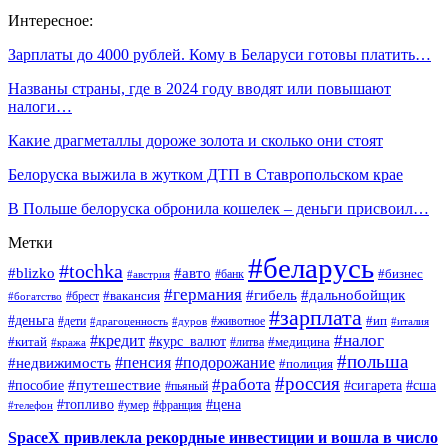
Интересное:
Зарплаты до 4000 рублей. Кому в Беларуси готовы платить…
Названы страны, где в 2024 году вводят или повышают
налоги…
Какие драгметаллы дороже золота и сколько они стоят
Белоруска выжила в жутком ДТП в Ставропольском крае
В Польше белоруска обронила кошелек – деньги присвоил…
Метки
#беларусь
#tochka
#blizko
#авто
#бизнес
#банк
#австрия
#германия
#гибель
#дальнобойщик
#брест
#вакансия
#богатство
#зарплата
#деньга
#ип
#дети
#дуров
#животное
#италия
#драгоценность
#налог
#кредит
#курс_валют
#китай
#медицина
#литва
#кража
#польша
#пенсия
#подорожание
#недвижимость
#полиция
#россия
#работа
#путешествие
#пособие
#сигарета
#сша
#пьяный
#топливо
#цена
#умер
#франция
#телефон
SpaceX привлекла рекордные инвестиции и вошла в число