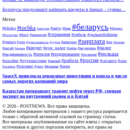
Белорусы продолжают набирать кредиты в банках – суммы…
Метки
#беларусь
#tochka
#blizko
#авто
#бизнес
#банк
#австрия
#германия
#гибель
#дальнобойщик
#брест
#вакансия
#богатство
#зарплата
#деньга
#ип
#дети
#дуров
#животное
#италия
#драгоценность
#налог
#кредит
#курс_валют
#китай
#медицина
#литва
#кража
#польша
#пенсия
#подорожание
#недвижимость
#полиция
#россия
#работа
#путешествие
#пособие
#сигарета
#сша
#пьяный
#топливо
#цена
#умер
#франция
#телефон
SpaceX привлекла рекордные инвестиции и вошла в число
самых дорогих компаний мира
Казахстан прекращает транзит нефти через РФ, смещая
экспорт на внутренний рынок и в Китай
© 2026 - POSTNEWS. Все права защищены.
Любое копирование материалов с нашего ресурса разрешается
только с обратной активной ссылкой на страницу статьи.
Все материалы опубликованные на сайте взяты с открытых
источников и других порталов интернета, все права на