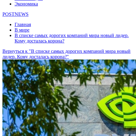
Экономика
POSTNEWS
Главная
В мире
В списке самых дорогих компаний мира новый лидер.
Кому досталась корона?
Вернуться к "В списке самых дорогих компаний мира новый
лидер. Кому досталась корона?"