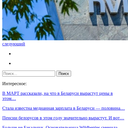
следующий
Интересное:
В МАРТ рассказали, на что в Беларуси вырастут цены в
этом…
Стала известна медианная зарплата в Беларуси — половина…
Пенсии белорусов в этом году значительно вырастут. И вот…
Больше не Бакальчук. Основательница Wildberries сменила…