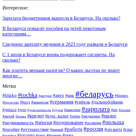
Интересное:
Зарплата бюджетников выросла в Беларуси. На сколько?
В Беларуси повысят пособия на детей некоторым
категориям…
Среднюю зарплату медиков в 2023 году назвали в Беларуси
С 1 июля в Беларуси вновь подорожают сигареты. На
сколько?
Как платить меньше налогов? О каких льготах не знают
многие…
Метки
#беларусь
#tochka
#blizko
#авто
#бизнес
#банк
#австрия
#германия
#гибель
#дальнобойщик
#брест
#вакансия
#богатство
#зарплата
#деньга
#ип
#дети
#дуров
#животное
#италия
#драгоценность
#налог
#кредит
#курс_валют
#китай
#медицина
#литва
#кража
#польша
#пенсия
#подорожание
#недвижимость
#полиция
#россия
#работа
#путешествие
#пособие
#сигарета
#сша
#пьяный
#топливо
#цена
#умер
#франция
#телефон