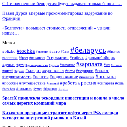
С 1 июля пенсии белорусам будут выдавать только банки –…
Павел Дуров впервые прокомментировал задержание во
Франции
«Белпочта» повышает стоимость отправлений – узнали
новые…
Метки
#беларусь
#tochka
#blizko
#авто
#бизнес
#банк
#австрия
#германия
#гибель
#дальнобойщик
#брест
#вакансия
#богатство
#зарплата
#деньга
#ип
#дети
#дуров
#животное
#италия
#драгоценность
#налог
#кредит
#курс_валют
#китай
#медицина
#литва
#кража
#польша
#пенсия
#подорожание
#недвижимость
#полиция
#россия
#работа
#путешествие
#пособие
#сигарета
#сша
#пьяный
#топливо
#цена
#умер
#франция
#телефон
SpaceX привлекла рекордные инвестиции и вошла в число
самых дорогих компаний мира
Казахстан прекращает транзит нефти через РФ, смещая
экспорт на внутренний рынок и в Китай