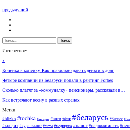
предыдущий
Интересное:
x
Копейка в копейку. Как правильно давать деньги в долг
Четыре компании из Беларуси попали в рейтинг Forbes
Сколько платят за «коммуналку» пенсионеры, рассказали в…
Как встречают весну в разных странах
Метки
#беларусь
#tochka
#blizko
#авто
#бизнес
#банк
#бо
#австрия
#налог
#пен
#кредит
#курс_валют
#недвижимость
#медицина
#литва