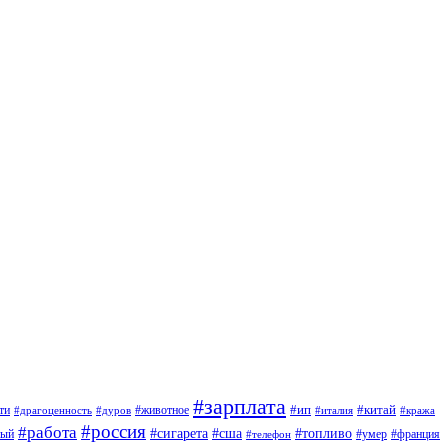
#зарплата
#ип
#китай
ти
#дуров
#животное
#италия
#драгоценность
#кража
#россия
#работа
#сигарета
#сша
#топливо
ный
#умер
#франция
#телефон