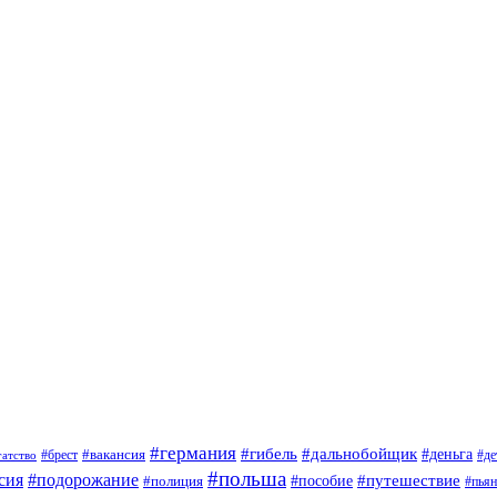
#германия
#гибель
#дальнобойщик
#деньга
#брест
#вакансия
гатство
#де
#польша
сия
#подорожание
#путешествие
#пособие
#полиция
#пья