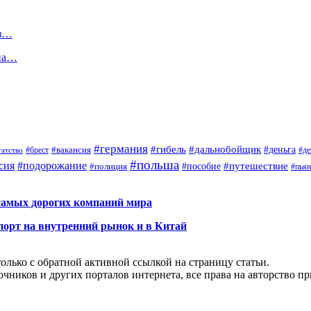
ез…
 на…
#германия
#гибель
#дальнобойщик
#деньга
#брест
#вакансия
гатство
#де
#польша
сия
#подорожание
#путешествие
#пособие
#полиция
#пья
самых дорогих компаний мира
порт на внутренний рынок и в Китай
олько с обратной активной ссылкой на страницу статьи.
чников и других порталов интернета, все права на авторство п