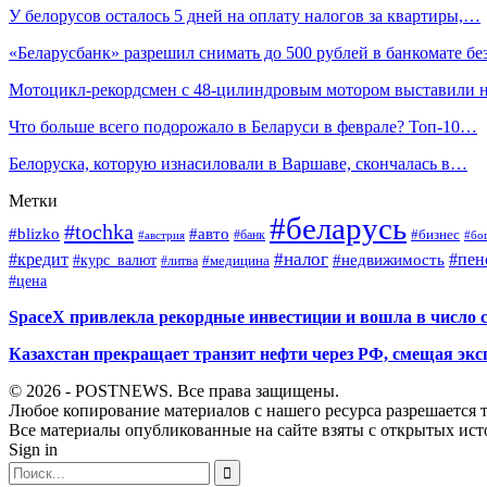
У белорусов осталось 5 дней на оплату налогов за квартиры,…
«Беларусбанк» разрешил снимать до 500 рублей в банкомате б
Мотоцикл-рекордсмен с 48-цилиндровым мотором выставили
Что больше всего подорожало в Беларуси в феврале? Топ-10…
Белоруска, которую изнасиловали в Варшаве, скончалась в…
Метки
#беларусь
#tochka
#blizko
#авто
#бизнес
#банк
#бо
#австрия
#налог
#пен
#кредит
#курс_валют
#недвижимость
#медицина
#литва
#цена
SpaceX привлекла рекордные инвестиции и вошла в число 
Казахстан прекращает транзит нефти через РФ, смещая экс
© 2026 - POSTNEWS. Все права защищены.
Любое копирование материалов с нашего ресурса разрешается т
Все материалы опубликованные на сайте взяты с открытых исто
Sign in