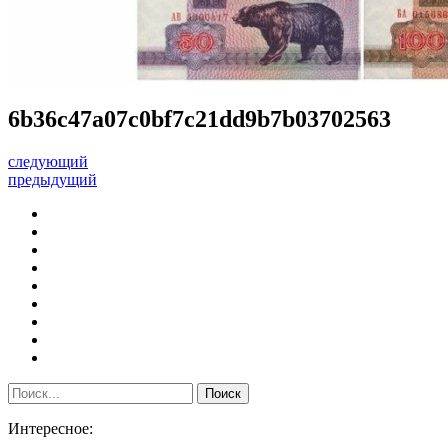
6b36c47a07c0bf7c21dd9b7b03702563
следующий
предыдущий
Интересное: