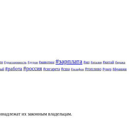
#зарплата
#ип
#китай
ти
#дуров
#животное
#италия
#драгоценность
#кража
#россия
#работа
#сигарета
#сша
#топливо
ный
#умер
#франция
#телефон
ринадлежат их законным владельцам.