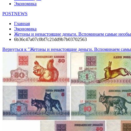
Экономика
POSTNEWS
Главная
Экономика
Жетоны и ненастоящие деньги. Вспоминаем самые необы
6b36c47a07c0bf7c21dd9b7b03702563
Вернуться к "Жетоны и ненастоящие деньги. Вспоминаем самы