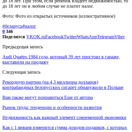
до 18 лет. При этом, если ребенок владеет недвижимостью, то
до 18 лет он в любом случае не платит налог.
Фото: Фото из открытых источников (иллюстративное)
#беларусь
#налог
0
346
Поделится
VK
OK.ru
Facebook
Twitter
WhatsApp
Telegram
Viber
Предыдущая запись
Audi Quattro 1984 года, который 39 лет простоял в гараже,
выставили на продажу
Следующая запись
Рекордную партию (на 4,3 миллиона долларов)
контрабандных белорусских сигарет обнаружили в Польше
Вам также могут понравиться
Еще от автора
Рынок труда: тенденции и особенности развития
Недвижимость как важный элемент современной экономики
Как с 1 января изменится сумма доходов-подарков, с которых