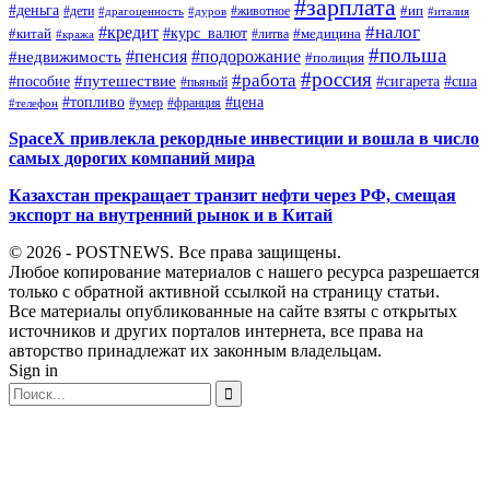
#зарплата
#деньга
#ип
#дети
#дуров
#животное
#италия
#драгоценность
#налог
#кредит
#курс_валют
#китай
#медицина
#литва
#кража
#польша
#пенсия
#подорожание
#недвижимость
#полиция
#россия
#работа
#путешествие
#пособие
#сигарета
#сша
#пьяный
#топливо
#цена
#умер
#франция
#телефон
SpaceX привлекла рекордные инвестиции и вошла в число
самых дорогих компаний мира
Казахстан прекращает транзит нефти через РФ, смещая
экспорт на внутренний рынок и в Китай
© 2026 - POSTNEWS. Все права защищены.
Любое копирование материалов с нашего ресурса разрешается
только с обратной активной ссылкой на страницу статьи.
Все материалы опубликованные на сайте взяты с открытых
источников и других порталов интернета, все права на
авторство принадлежат их законным владельцам.
Sign in