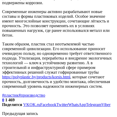
подвержены коррозии.
Современные инженеры активно разрабатывают новые
составы и формы пластиковых изделий. Особое значение
имеют многослойные конструкции, сочетающие лёгкость и
прочность. Это позволяет применять их в условиях
повышенных нагрузок, где ранее использовался металл или
бетон.
Таким образом, пластик стал неотъемлемой частью
современной цивилизации. Его использование приносит
очевидную пользу, но одновременно требует ответственного
подхода. Утилизация, переработка и внедрение экологичных
технологий — ключ к устойчивому развитию. А в
строительной и инфраструктурной сфере примером
эффективных решений служат гофрированные трубы
https://polyplastic.by/products/korsis.html
, которые сочетают
прочность, долговечность и удобство монтажа, обеспечивая
современный уровень надежности инженерных систем.
#пластик
#производство
0
1 469
Поделится
VK
OK.ru
Facebook
Twitter
WhatsApp
Telegram
Viber
Предыдущая запись