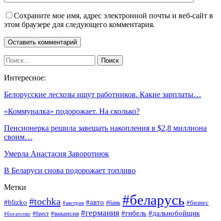
Сохраните мое имя, адрес электронной почты и веб-сайт в
этом браузере для следующего комментария.
Интересное:
Белорусские лесхозы ищут работников. Какие зарплаты…
«Коммуналка» подорожает. На сколько?
Пенсионерка решила завещать накопления в $2,8 миллиона
своим…
Умерла Анастасия Заворотнюк
В Беларуси снова подорожает топливо
Метки
#беларусь
#tochka
#blizko
#авто
#бизнес
#банк
#австрия
#германия
#гибель
#дальнобойщик
#брест
#вакансия
#богатство