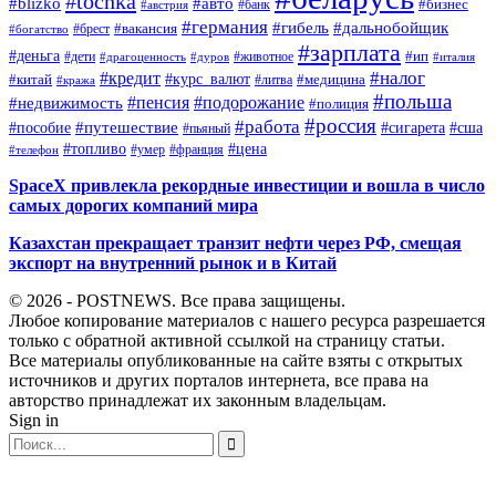
#tochka
#blizko
#авто
#бизнес
#банк
#австрия
#германия
#гибель
#дальнобойщик
#брест
#вакансия
#богатство
#зарплата
#деньга
#ип
#дети
#дуров
#животное
#италия
#драгоценность
#налог
#кредит
#курс_валют
#китай
#медицина
#литва
#кража
#польша
#пенсия
#подорожание
#недвижимость
#полиция
#россия
#работа
#путешествие
#пособие
#сигарета
#сша
#пьяный
#топливо
#цена
#умер
#франция
#телефон
SpaceX привлекла рекордные инвестиции и вошла в число
самых дорогих компаний мира
Казахстан прекращает транзит нефти через РФ, смещая
экспорт на внутренний рынок и в Китай
© 2026 - POSTNEWS. Все права защищены.
Любое копирование материалов с нашего ресурса разрешается
только с обратной активной ссылкой на страницу статьи.
Все материалы опубликованные на сайте взяты с открытых
источников и других порталов интернета, все права на
авторство принадлежат их законным владельцам.
Sign in