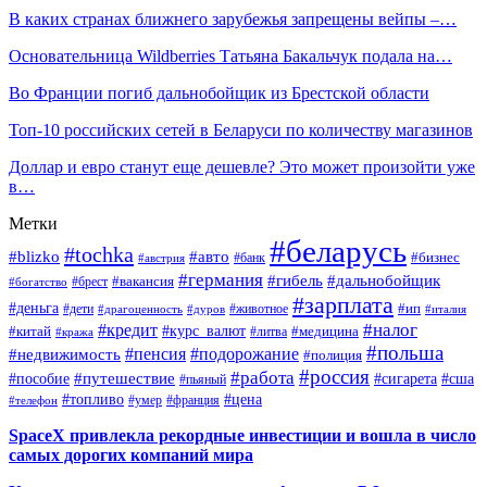
В каких странах ближнего зарубежья запрещены вейпы –…
Основательница Wildberries Татьяна Бакальчук подала на…
Во Франции погиб дальнобойщик из Брестской области
Топ-10 российских сетей в Беларуси по количеству магазинов
Доллар и евро станут еще дешевле? Это может произойти уже
в…
Метки
#беларусь
#tochka
#blizko
#авто
#бизнес
#банк
#австрия
#германия
#гибель
#дальнобойщик
#брест
#вакансия
#богатство
#зарплата
#деньга
#ип
#дети
#дуров
#животное
#италия
#драгоценность
#налог
#кредит
#курс_валют
#китай
#медицина
#литва
#кража
#польша
#пенсия
#подорожание
#недвижимость
#полиция
#россия
#работа
#путешествие
#пособие
#сигарета
#сша
#пьяный
#топливо
#цена
#умер
#франция
#телефон
SpaceX привлекла рекордные инвестиции и вошла в число
самых дорогих компаний мира