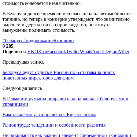
стоимость колеблется незначительно.
В Беларуси долгое время не менялась цена на автомобильное
топливо, но теперь в концерне утверждают, что значительно
выросли издержки на его производство, поэтому и
вынуждены поднимать стоимость.
#беларусь
#подорожание
#топливо
0
285
Поделится
VK
OK.ru
Facebook
Twitter
WhatsApp
Telegram
Viber
Предыдущая запись
Белоруса будут судить в России по 6 статьям за поиск
подставных директоров для фирм
Следующая запись
В Германии румыны подрались на парковке с белорусами и
украинцами
Вам также могут понравиться
Еще от автора
Рынок труда: тенденции и особенности развития
Недвижимость как важный элемент современной экономики