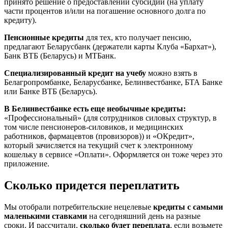
принято решение о предоставлении субсидии (на уплату
части процентов и/или на погашение основного долга по
кредиту).
Пенсионные кредиты
для тех, кто получает пенсию,
предлагают Беларусбанк (держатели карты Клуба «Бархат»),
Банк ВТБ (Беларусь) и МТБанк.
Специализированный кредит на учебу
можно взять в
Белагропромбанке, Беларусбанке, Белинвестбанке, БТА Банке
или Банке ВТБ (Беларусь).
В Белинвестбанке есть еще необычные кредиты:
«Профессиональный» (для сотрудников силовых структур, в
том числе пенсионеров-силовиков, и медицинских
работников, фармацевтов (провизоров)) и «ОКредит»,
который зачисляется на текущий счет к электронному
кошельку в сервисе «Оплати». Оформляется он тоже через это
приложение.
Сколько придется переплатить
Мы отобрали потребительские нецелевые
кредиты с самыми
маленькими ставками
на сегодняшний день на разные
сроки. И рассчитали,
сколько будет переплата
, если возьмете