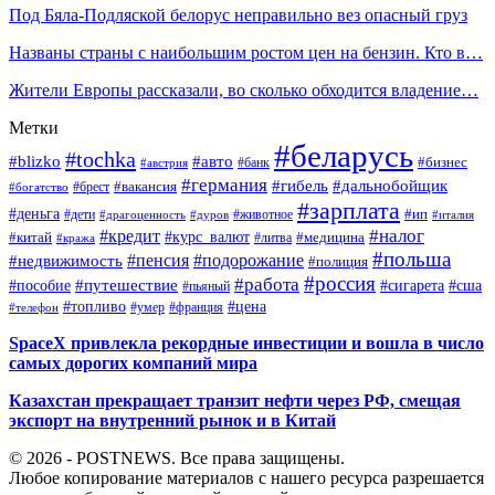
Под Бяла-Подляской белорус неправильно вез опасный груз
Названы страны с наибольшим ростом цен на бензин. Кто в…
Жители Европы рассказали, во сколько обходится владение…
Метки
#беларусь
#tochka
#blizko
#авто
#бизнес
#банк
#австрия
#германия
#гибель
#дальнобойщик
#брест
#вакансия
#богатство
#зарплата
#деньга
#ип
#дети
#дуров
#животное
#италия
#драгоценность
#налог
#кредит
#курс_валют
#китай
#медицина
#литва
#кража
#польша
#пенсия
#подорожание
#недвижимость
#полиция
#россия
#работа
#путешествие
#пособие
#сигарета
#сша
#пьяный
#топливо
#цена
#умер
#франция
#телефон
SpaceX привлекла рекордные инвестиции и вошла в число
самых дорогих компаний мира
Казахстан прекращает транзит нефти через РФ, смещая
экспорт на внутренний рынок и в Китай
© 2026 - POSTNEWS. Все права защищены.
Любое копирование материалов с нашего ресурса разрешается