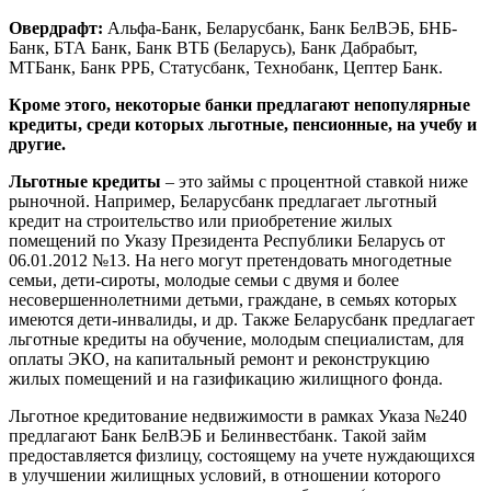
Овердрафт:
Альфа-Банк, Беларусбанк, Банк БелВЭБ, БНБ-
Банк, БТА Банк, Банк ВТБ (Беларусь), Банк Дабрабыт,
МТБанк, Банк РРБ, Статусбанк, Технобанк, Цептер Банк.
Кроме этого, некоторые банки предлагают непопулярные
кредиты, среди которых льготные, пенсионные, на учебу и
другие.
Льготные кредиты
– это займы с процентной ставкой ниже
рыночной. Например, Беларусбанк предлагает льготный
кредит на строительство или приобретение жилых
помещений по Указу Президента Республики Беларусь от
06.01.2012 №13. На него могут претендовать многодетные
семьи, дети-сироты, молодые семьи с двумя и более
несовершеннолетними детьми, граждане, в семьях которых
имеются дети-инвалиды, и др. Также Беларусбанк предлагает
льготные кредиты на обучение, молодым специалистам, для
оплаты ЭКО, на капитальный ремонт и реконструкцию
жилых помещений и на газификацию жилищного фонда.
Льготное кредитование недвижимости в рамках Указа №240
предлагают Банк БелВЭБ и Белинвестбанк. Такой займ
предоставляется физлицу, состоящему на учете нуждающихся
в улучшении жилищных условий, в отношении которого