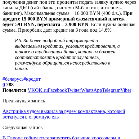
получения денег под эти проценты подать заявку нужно через
каналы ДБО (сайт банка, система М-банкинг, интернет-
банкинг). Максимальная сумма – 16 000 BYN (400 б.в.).
При
кредите 15 000 BYN примерный ежемесячный платеж
будет 591 BYN, переплата – 3 900 BYN
. Если нужна б
о
льшая
сумма, Приорбанк дает кредит на 3 года под 14,6%.
P.S. За более подробной информацией о
выдаваемым кредитах, условиях кредитования, а
также о требованиях банка, которым должен
соответствовать кредитополучатель,
рекомендуем обращаться непосредственно в
банки.
#беларусь
#кредит
0
288
Поделится
VK
OK.ru
Facebook
Twitter
WhatsApp
Telegram
Viber
Предыдущая запись
Австрийка чудом выжила за рулем компактвэна, который
воткнулся в огромную ель
Следующая запись
В Европе собираются запретить большие кроссоверы и