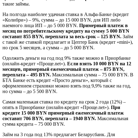
такие займы.
На полгода наиболее удачная ставка в Альфа-Банке (кредит
«Колибри») – 9%, сумма – до 15 000 BYN, для ИП либо
наемного лица ИП – до 5 000 BYN.
Примерный платеж в
месяц по потребительскому кредиту на сумму 5 000 BYN
составит 855 BYN, переплата за весь срок – 125 BYN.
Займ
с такой же ставкой предлагает и Цептер Банк (кредит «mini»),
но срок 5 месяцев, а сумма – до 5 000 BYN.
Одолжить деньги на год под 9% также можно в Приорбанке
(онлайн-кредит «Проще.net»).
Если взять 10 000 BYN на 12
месяцев, примерный ежемесячный платеж – 875 BYN,
переплата – 495 BYN.
Максимальная сумма – 75 000 BYN. В
БТА Банке есть кредит «Просто деньги», который с
оформлением страховки можно взять под 9,9% также на год,
но сумма – до 5 500 BYN.
Самая маленькая ставка по кредиту на срок 2 года (12%) –
опять в Приорбанке (онлайн-кредит «Проще.net»).
При
кредите 15 000 BYN примерный ежемесячный платеж
составит 706 BYN, переплата – 1940 BYN.
Максимальная
сумма кредита – 75 000 BYN.
Займ на 3 года под 13% предлагает Беларусбанк. Для