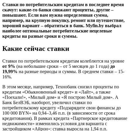
Ставки по потребительским кредитам в последнее время
скачут: какие-то банки снижают проценты, другие –
повышают. Если вам нужна определенная сумма,
например, на крупную покупку, ремонт или путешествие,
хороший вариант – обратиться в банк. Myfin.by выбрал
наиболее оптимальные потребительские нецелевые
кредиты на разные сроки и суммы.
Какие сейчас ставки
Ставки по потребительским кредитам колеблются на уровне
от 9%
(на небольшие сроки – от 5 месяцев до 1 года)
до
19,99%
на разные периоды и суммы. В среднем ставки – 15-
16%.
В этом месяце, например, Технобанк снизил проценты по
кредитам «Обыкновенный кредит» и «Лайт», а также
«Поехали!», «Милый дом» и «Я построю Милый дом». А
Банк БелВЭБ, наоборот, увеличил ставки по
потребительскому кредиту «Подзарядите свои финансы до
100 000 BYN» на 0,94–3,46 п.п. (в зависимости от срока
кредитования). В рамках кредита «Партнерское кредитование
недвижимости» изменились условия для варианта с
застройщиком «Айрон»: ставка выросла на 1,94 п.п.