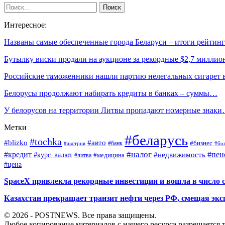
Интересное:
Названы самые обеспеченные города Беларуси – итоги рейтин
Бутылку виски продали на аукционе за рекордные $2,7 миллио
Российские таможенники нашли партию нелегальных сигарет
Белорусы продолжают набирать кредиты в банках – суммы…
У белорусов на территории Литвы пропадают номерные знак
Метки
#беларусь
#tochka
#blizko
#авто
#бизнес
#банк
#бо
#австрия
#налог
#пен
#кредит
#курс_валют
#недвижимость
#медицина
#литва
#цена
SpaceX привлекла рекордные инвестиции и вошла в число 
Казахстан прекращает транзит нефти через РФ, смещая экс
© 2026 - POSTNEWS. Все права защищены.
Любое копирование материалов с нашего ресурса разрешается т