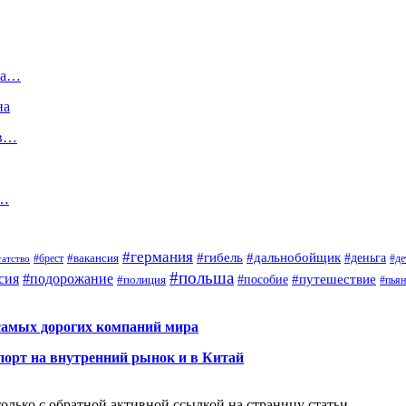
га…
на
 в…
и…
#германия
#гибель
#дальнобойщик
#деньга
#брест
#вакансия
гатство
#де
#польша
сия
#подорожание
#путешествие
#пособие
#полиция
#пья
самых дорогих компаний мира
порт на внутренний рынок и в Китай
олько с обратной активной ссылкой на страницу статьи.