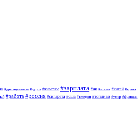
#зарплата
#ип
#китай
ти
#дуров
#животное
#италия
#драгоценность
#кража
#россия
#работа
#сигарета
#сша
#топливо
ный
#умер
#франция
#телефон