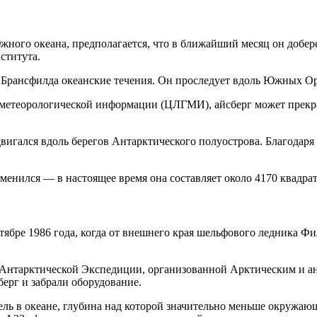
ого океана, предполагается, что в ближайший месяц он добере
ститута.
 Брансфилда океанские течения. Он проследует вдоль Южных Ор
метеорологической информации (ЦЛГМИ), айсберг может прекрат
вигался вдоль берегов Антарктического полуострова. Благодаря
изменился — в настоящее время она составляет около 4170 квадр
тябре 1986 года, когда от внешнего края шельфового ледника Ф
й Антарктической Экспедиции, организованной Арктическим и а
ерг и забрали оборудование.
ль в океане, глубина над которой значительно меньше окружающ