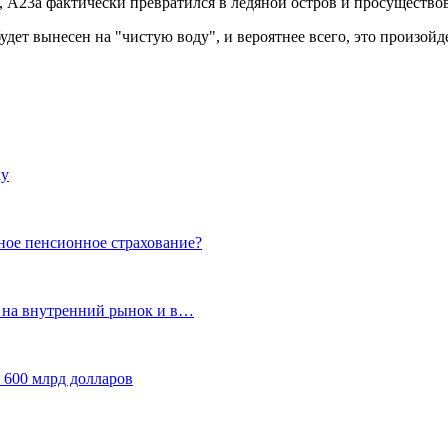
А23а фактически превратился в ледяной остров и просуществовал
дет вынесен на "чистую воду", и вероятнее всего, это произойде
ку
ное пенсионное страхование?
т на внутренний рынок и в…
 600 млрд долларов