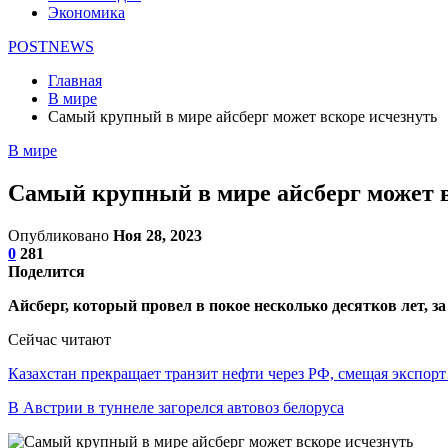
Экономика
POSTNEWS
Главная
В мире
Самый крупный в мире айсберг может вскоре исчезнуть
В мире
Самый крупный в мире айсберг может в
Опубликовано
Ноя 28, 2023
0
281
Поделится
Айсберг, который провел в покое несколько десятков лет, з
Сейчас читают
Казахстан прекращает транзит нефти через РФ, смещая экспор
В Австрии в туннеле загорелся автовоз белоруса