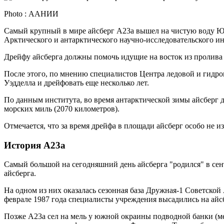
Photo : ААНИИ
Самый крупный в мире айсберг А23а вышел на чистую воду Южн
Арктического и антарктического научно-исследовательского ин
Дрейфу айсберга должны помочь идущие на восток из пролива
После этого, по мнению специалистов Центра ледовой и гидро
Уэдделла и дрейфовать еще несколько лет.
По данным института, во время антарктической зимы айсберг д
морских миль (2070 километров).
Отмечается, что за время дрейфа в площади айсберг особо не 
История А23а
Самый большой на сегодняшний день айсберга "родился" в сен
айсберга.
На одном из них оказалась сезонная база Дружная-1 Советско
феврале 1987 года специалисты учреждения высадились на айсб
Позже А23а сел на мель у южной окраины подводной банки (ме