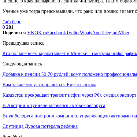
внешнего края шельфового ледника Фильхнера. Таким образом, 
Ученые уже тогда предсказывали, что рано или поздно гигант бу
#айсберг
0
281
Поделится
VK
OK.ru
Facebook
Twitter
WhatsApp
Telegram
Viber
Предыдущая запись
Кто больше всех зарабатывает в Минске – смотрим инфографи
Следующая запись
Добавка к пенсии 50-70 рублей: кому положено профессиональ
Вам также могут понравиться
Еще от автора
Казахстан прекращает транзит нефти через РФ, смещая экспор
В Австрии в туннеле загорелся автовоз белоруса
Внук белоруса построил компанию, управляющую активами на
Спутница Дурова потеряла ребёнка
Prev
Next