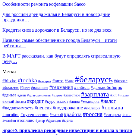
Особенности ремонта кофемашин Saeco
Для россиян аренда жилья в Беларуси в новогодние
праздники…
Кредиты снова дорожают в Беларуси, но не для всех
Названы самые обеспеченные города Беларуси – итоги
рейтинга…
В МАРТ рассказали, как будут определять справедливую
цену…
Метки
#беларусь
#tochka
#blizko
#авто
#бизнес
#банк
#австрия
#германия
#гибель
#дальнобойщик
#брест
#вакансия
#богатство
#зарплата
#деньга
#ип
#дети
#дуров
#животное
#италия
#драгоценность
#налог
#кредит
#курс_валют
#китай
#медицина
#литва
#кража
#польша
#пенсия
#подорожание
#недвижимость
#полиция
#россия
#работа
#путешествие
#пособие
#сигарета
#сша
#пьяный
#топливо
#цена
#умер
#франция
#телефон
SpaceX привлекла рекордные инвестиции и вошла в число