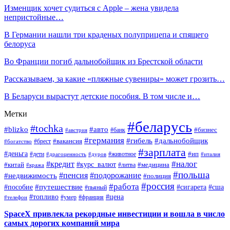
Изменщик хочет судиться с Apple – жена увидела
непристойные…
В Германии нашли три краденых полуприцепа и спящего
белоруса
Во Франции погиб дальнобойщик из Брестской области
Рассказываем, за какие «пляжные сувениры» может грозить…
В Беларуси вырастут детские пособия. В том числе и…
Метки
#беларусь
#tochka
#blizko
#авто
#бизнес
#банк
#австрия
#германия
#гибель
#дальнобойщик
#брест
#вакансия
#богатство
#зарплата
#деньга
#ип
#дети
#дуров
#животное
#италия
#драгоценность
#налог
#кредит
#курс_валют
#китай
#медицина
#литва
#кража
#польша
#пенсия
#подорожание
#недвижимость
#полиция
#россия
#работа
#путешествие
#пособие
#сигарета
#сша
#пьяный
#топливо
#цена
#умер
#франция
#телефон
SpaceX привлекла рекордные инвестиции и вошла в число
самых дорогих компаний мира