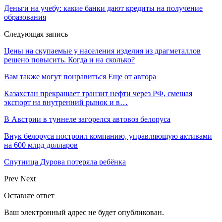
Деньги на учебу: какие банки дают кредиты на получение
образования
Следующая запись
Цены на скупаемые у населения изделия из драгметаллов
решено повысить. Когда и на сколько?
Вам также могут понравиться
Еще от автора
Казахстан прекращает транзит нефти через РФ, смещая
экспорт на внутренний рынок и в…
В Австрии в туннеле загорелся автовоз белоруса
Внук белоруса построил компанию, управляющую активами
на 600 млрд долларов
Спутница Дурова потеряла ребёнка
Prev
Next
Оставьте ответ
Ваш электронный адрес не будет опубликован.