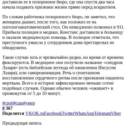
доставили ее в похоронное бюро, где она спустя два часа
начала подавать признаки жизни прямо перед вскрытием.
По словам работника похоронного бюро, он заметил, что
женщина дышит, после того, как положил ее на
патологоанатомический стол. Он немедленно позвонил в 911.
Прибыла полиция и медики, Констанс доставили в больницу
и оказали медицинскую помощь. В полиции отметили, что
преступного умысла у сотрудников дома престарелых не
обнаружено.
Такие случаи хоть и чрезвычайно редки, но время от времени
фиксируются. В медицине они получили название «синдром
Лазаря» (есть библейская легенда об оживлении Иисусом
Лазаря), или самореанимация. Речь о спонтанном
восстановлении сердечного ритма после признания пациента
мертвым. Всего в истории зафиксировано меньше сотни
подобных случаев. Однако обычно человек «оживает» в
промежуток от 5 до 10 минут.
#гроб
#сша
#умер
0
367
Поделится
VK
OK.ru
Facebook
Twitter
WhatsApp
Telegram
Viber
Предыдущая запись