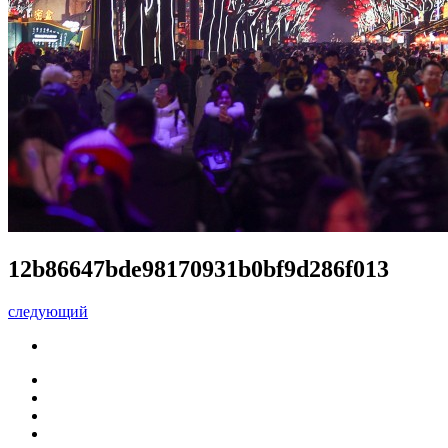
12b86647bde98170931b0bf9d286f013
следующий