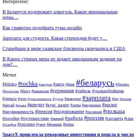
Интересное:
В Беларуси подорожает алкоголь. Какие минимальные
цены…
Как грамотно подобрать туры онлайн
Зарплата для студента. Какая стипендия будет у…
Старейшие в мире сиамские близнецы скончались в США
В Каких странах мира не задают школьникам задание на
дом?…
Метки
#беларусь
#tochka
#blizko
#авто
#бизнес
#банк
#австрия
#германия
#гибель
#дальнобойщик
#брест
#вакансия
#богатство
#зарплата
#деньга
#ип
#дети
#дуров
#животное
#италия
#драгоценность
#налог
#кредит
#курс_валют
#китай
#медицина
#литва
#кража
#польша
#пенсия
#подорожание
#недвижимость
#полиция
#россия
#работа
#путешествие
#пособие
#сигарета
#сша
#пьяный
#топливо
#цена
#умер
#франция
#телефон
SpaceX привлекла рекордные инвестиции и вошла в число