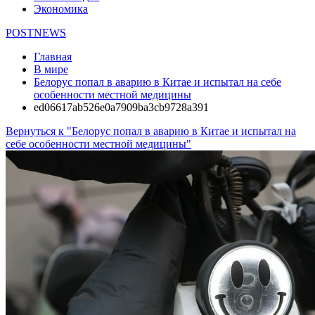
Экономика
POSTNEWS
Главная
В мире
Белорус попал в аварию в Китае и испытал на себе
особенности местной медицины
ed06617ab526e0a7909ba3cb9728a391
Вернуться к "Белорус попал в аварию в Китае и испытал на
себе особенности местной медицины"