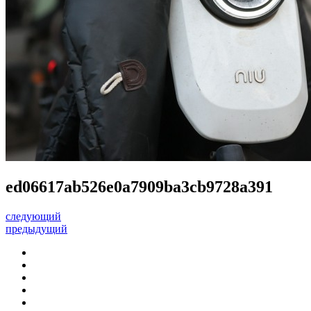
ed06617ab526e0a7909ba3cb9728a391
следующий
предыдущий