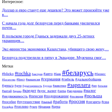
Интересное:
Доллар и евро станут еще дешевле? Это может произойти уже
в…
С начала года долг белорусов перед банками увеличился
почти…
В польском городе Гданьск задержали двух 25-летних
украинцев…
Экс-министра экономики Казахстана, убившего свою жену,…
Белоруса подстрелили в пятку в Эквадоре. Мужчина смог…
Метки
#беларусь
#tochka
#blizko
#авто
#бизнес
#банк
#австрия
#германия
#гибель
#дальнобойщик
#брест
#вакансия
#богатство
#зарплата
#деньга
#ип
#дети
#дуров
#животное
#италия
#драгоценность
#налог
#кредит
#курс_валют
#китай
#медицина
#литва
#кража
#польша
#пенсия
#подорожание
#недвижимость
#полиция
#россия
#работа
#путешествие
#пособие
#сигарета
#сша
#пьяный
#топливо
#цена
#умер
#франция
#телефон