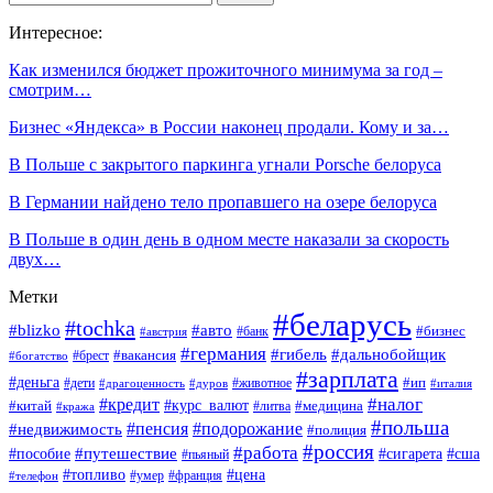
Интересное:
Как изменился бюджет прожиточного минимума за год –
смотрим…
Бизнес «Яндекса» в России наконец продали. Кому и за…
В Польше с закрытого паркинга угнали Porsche белоруса
В Германии найдено тело пропавшего на озере белоруса
В Польше в один день в одном месте наказали за скорость
двух…
Метки
#беларусь
#tochka
#blizko
#авто
#бизнес
#банк
#австрия
#германия
#гибель
#дальнобойщик
#брест
#вакансия
#богатство
#зарплата
#деньга
#ип
#дети
#дуров
#животное
#италия
#драгоценность
#налог
#кредит
#курс_валют
#китай
#медицина
#литва
#кража
#польша
#пенсия
#подорожание
#недвижимость
#полиция
#россия
#работа
#путешествие
#пособие
#сигарета
#сша
#пьяный
#топливо
#цена
#умер
#франция
#телефон