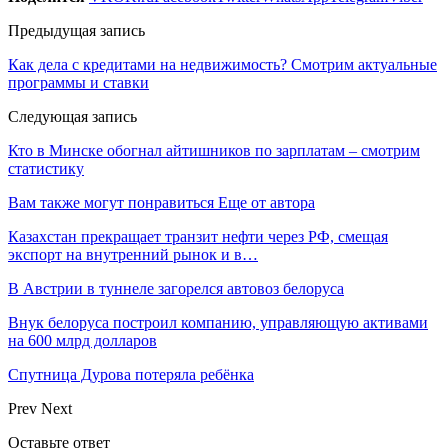
Предыдущая запись
Как дела с кредитами на недвижимость? Смотрим актуальные
программы и ставки
Следующая запись
Кто в Минске обогнал айтишников по зарплатам – смотрим
статистику
Вам также могут понравиться
Еще от автора
Казахстан прекращает транзит нефти через РФ, смещая
экспорт на внутренний рынок и в…
В Австрии в туннеле загорелся автовоз белоруса
Внук белоруса построил компанию, управляющую активами
на 600 млрд долларов
Спутница Дурова потеряла ребёнка
Prev
Next
Оставьте ответ