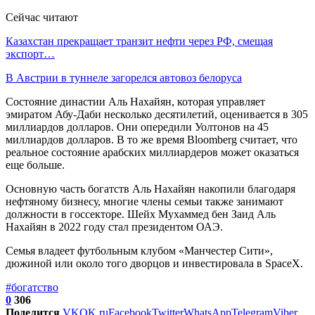
Сейчас читают
Казахстан прекращает транзит нефти через РФ, смещая
экспорт…
В Австрии в туннеле загорелся автовоз белоруса
Состояние династии Аль Нахайян, которая управляет
эмиратом Абу-Даби несколько десятилетий, оценивается в 305
миллиардов долларов. Они опередили Уолтонов на 45
миллиардов долларов. В то же время Bloomberg считает, что
реальное состояние арабских миллиардеров может оказаться
еще больше.
Основную часть богатств Аль Нахайян накопили благодаря
нефтяному бизнесу, многие члены семьи также занимают
должности в госсекторе. Шейх Мухаммед бен Заид Аль
Нахайян в 2022 году стал президентом ОАЭ.
Семья владеет футбольным клубом «Манчестер Сити»,
дюжиной или около того дворцов и инвестировала в SpaceX.
#богатство
0
306
Поделится
VK
OK.ru
Facebook
Twitter
WhatsApp
Telegram
Viber