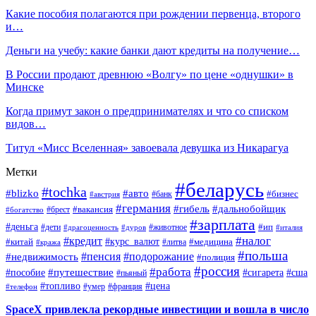
Какие пособия полагаются при рождении первенца, второго
и…
Деньги на учебу: какие банки дают кредиты на получение…
В России продают древнюю «Волгу» по цене «однушки» в
Минске
Когда примут закон о предпринимателях и что со списком
видов…
Титул «Мисс Вселенная» завоевала девушка из Никарагуа
Метки
#беларусь
#tochka
#blizko
#авто
#бизнес
#банк
#австрия
#германия
#гибель
#дальнобойщик
#брест
#вакансия
#богатство
#зарплата
#деньга
#ип
#дети
#дуров
#животное
#италия
#драгоценность
#налог
#кредит
#курс_валют
#китай
#медицина
#литва
#кража
#польша
#пенсия
#подорожание
#недвижимость
#полиция
#россия
#работа
#путешествие
#пособие
#сигарета
#сша
#пьяный
#топливо
#цена
#умер
#франция
#телефон
SpaceX привлекла рекордные инвестиции и вошла в число