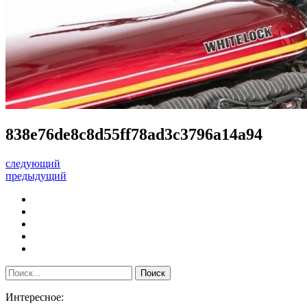
838e76de8c8d55ff78ad3c3796a14a94
следующий
предыдущий
Интересное: