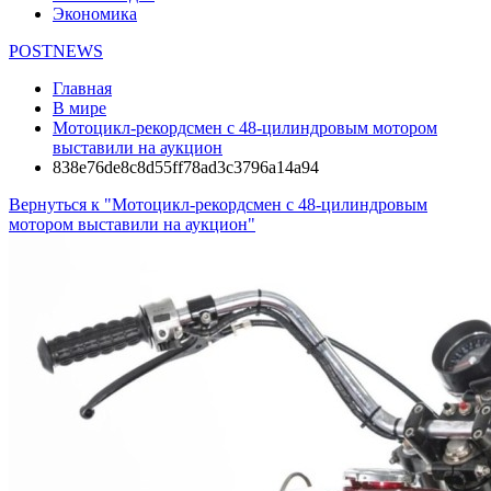
Экономика
POSTNEWS
Главная
В мире
Мотоцикл-рекордсмен с 48-цилиндровым мотором
выставили на аукцион
838e76de8c8d55ff78ad3c3796a14a94
Вернуться к "Мотоцикл-рекордсмен с 48-цилиндровым
мотором выставили на аукцион"