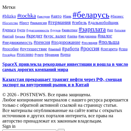
Метки
#беларусь
#tochka
#blizko
#авто
#бизнес
#банк
#австрия
#германия
#гибель
#дальнобойщик
#брест
#вакансия
#богатство
#зарплата
#деньга
#ип
#дети
#дуров
#животное
#италия
#драгоценность
#налог
#кредит
#курс_валют
#китай
#медицина
#литва
#кража
#польша
#пенсия
#подорожание
#недвижимость
#полиция
#россия
#работа
#путешествие
#пособие
#сигарета
#сша
#пьяный
#топливо
#цена
#умер
#франция
#телефон
SpaceX привлекла рекордные инвестиции и вошла в число
самых дорогих компаний мира
Казахстан прекращает транзит нефти через РФ, смещая
экспорт на внутренний рынок и в Китай
© 2026 - POSTNEWS. Все права защищены.
Любое копирование материалов с нашего ресурса разрешается
только с обратной активной ссылкой на страницу статьи.
Все материалы опубликованные на сайте взяты с открытых
источников и других порталов интернета, все права на
авторство принадлежат их законным владельцам.
Sign in