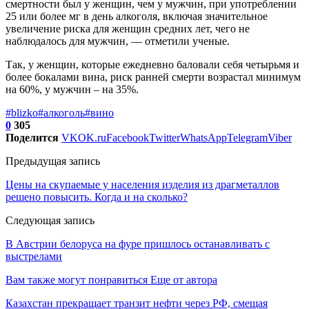
смертности был у женщин, чем у мужчин, при употреблении
25 или более мг в день алкоголя, включая значительное
увеличение риска для женщин средних лет, чего не
наблюдалось для мужчин, — отметили ученые.
Так, у женщин, которые ежедневно баловали себя четырьмя и
более бокалами вина, риск ранней смерти возрастал минимум
на 60%, у мужчин – на 35%.
#blizko
#алкоголь
#вино
0
305
Поделится
VK
OK.ru
Facebook
Twitter
WhatsApp
Telegram
Viber
Предыдущая запись
Цены на скупаемые у населения изделия из драгметаллов
решено повысить. Когда и на сколько?
Следующая запись
В Австрии белоруса на фуре пришлось останавливать с
выстрелами
Вам также могут понравиться
Еще от автора
Казахстан прекращает транзит нефти через РФ, смещая