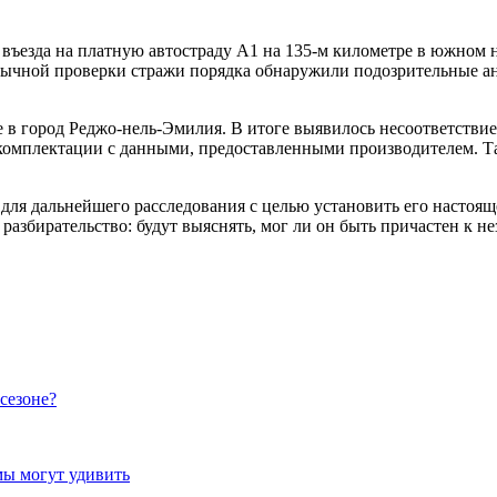
въезда на платную автостраду А1 на 135-м километре в южном н
чной проверки стражи порядка обнаружили подозрительные ано
е в город Реджо-нель-Эмилия. В итоге выявилось несоответстви
комплектации с данными, предоставленными производителем. Та
 для дальнейшего расследования с целью установить его настоящ
разбирательство: будут выяснять, мог ли он быть причастен к н
сезоне?
мы могут удивить