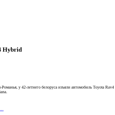
4 Hybrid
манья, у 42-летнего белоруса изъяли автомобиль Toyota Rav4 Hy
ana.
т…