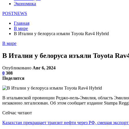
Экономика
POSTNEWS
Главная
В мире
В Италии у белоруса изъяли Toyota Rav4 Hybrid
В мире
В Италии у белоруса изъяли Toyota Rav
Опубликовано
Авг 6, 2024
0
308
Поделится
В итальянской провинции Реджо-нель-Эмилия, область Эмилия-Ро
незаконно легализован. Об этом сообщает издание Stampa Reggi
Сейчас читают
Казахстан прекращает транзит нефти через РФ, смещая экспор