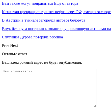
Вам также могут понравиться
Еще от автора
Казахстан прекращает транзит нефти через РФ, смещая экспор
В Австрии в туннеле загорелся автовоз белоруса
Внук белоруса построил компанию, управляющую активами на
Спутница Дурова потеряла ребёнка
Prev
Next
Оставьте ответ
Ваш электронный адрес не будет опубликован.