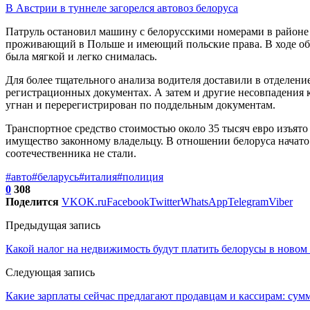
В Австрии в туннеле загорелся автовоз белоруса
Патруль остановил машину с белорусскими номерами в районе 
проживающий в Польше и имеющий польские права. В ходе обы
была мягкой и легко снималась.
Для более тщательного анализа водителя доставили в отделени
регистрационных документах. А затем и другие несовпадения 
угнан и перерегистрирован по поддельным документам.
Транспортное средство стоимостью около 35 тысяч евро изъято
имущество законному владельцу. В отношении белоруса начато 
соотечественника не стали.
#авто
#беларусь
#италия
#полиция
0
308
Поделится
VK
OK.ru
Facebook
Twitter
WhatsApp
Telegram
Viber
Предыдущая запись
Какой налог на недвижимость будут платить белорусы в новом 
Следующая запись
Какие зарплаты сейчас предлагают продавцам и кассирам: сум