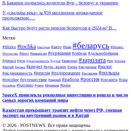
В Баварии подрались водители фур – белорус и украинец
У «свадьбы века» за $59 миллионов неожиданное
продолжение.…
Как быстро будут расти пенсии белорусов в 2024-м? В…
Метки
#беларусь
#tochka
#blizko
#авто
#бизнес
#банк
#австрия
#германия
#гибель
#дальнобойщик
#брест
#вакансия
#богатство
#зарплата
#деньга
#ип
#дети
#дуров
#животное
#италия
#драгоценность
#налог
#кредит
#курс_валют
#китай
#медицина
#литва
#кража
#польша
#пенсия
#подорожание
#недвижимость
#полиция
#россия
#работа
#путешествие
#пособие
#сигарета
#сша
#пьяный
#топливо
#цена
#умер
#франция
#телефон
SpaceX привлекла рекордные инвестиции и вошла в число
самых дорогих компаний мира
Казахстан прекращает транзит нефти через РФ, смещая
экспорт на внутренний рынок и в Китай
© 2026 - POSTNEWS. Все права защищены.
Любое копирование материалов с нашего ресурса разрешается