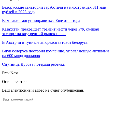
Белорусские санатории заработали на иностранцах 311 млн
рублей в 2023 году
Вам также могут понравиться
Еще от автора
Казахстан прекращает транзит нефти через РФ, смещая
экспорт на внутренний рынок и в…
В Австрии в туннеле загорелся автовоз белоруса
Внук белоруса построил компанию, управляющую активами
на 600 млрд долларов
Спутница Дурова потеряла ребёнка
Prev
Next
Оставьте ответ
Ваш электронный адрес не будет опубликован.