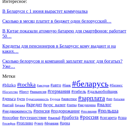
Интересное:
В Беларуси с 1 июня вырастет коммуналка
Сколько в месяц платит в бюджет один белорусский…
В Китае показали атомную батарею для смартфонов: работает
50…
Кредиты для пенсионеров в Беларуси: кому выдают и на
каких…
Сколько белорусов и компаний заплатят налог для богатых?
Уже…
Метки
#беларусь
#tochka
#blizko
#авто
#бизнес
#банк
#австрия
#германия
#гибель
#дальнобойщик
#брест
#вакансия
#богатство
#зарплата
#деньга
#ип
#дети
#дуров
#животное
#италия
#драгоценность
#налог
#кредит
#курс_валют
#китай
#медицина
#литва
#кража
#польша
#пенсия
#подорожание
#недвижимость
#полиция
#россия
#работа
#путешествие
#пособие
#сигарета
#сша
#пьяный
#топливо
#цена
#умер
#франция
#телефон