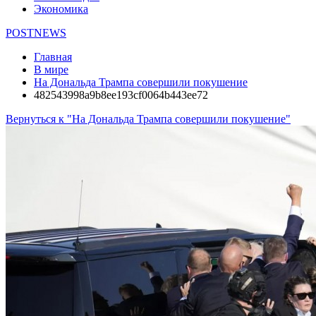
Экономика
POSTNEWS
Главная
В мире
На Дональда Трампа совершили покушение
482543998a9b8ee193cf0064b443ee72
Вернуться к "На Дональда Трампа совершили покушение"