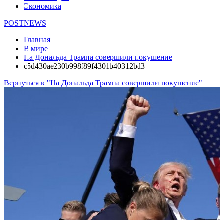
Экономика
POSTNEWS
Главная
В мире
На Дональда Трампа совершили покушение
c5d430ae230b998f89f4301b40312bd3
Вернуться к "На Дональда Трампа совершили покушение"