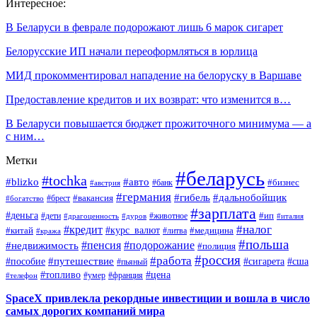
Интересное:
В Беларуси в феврале подорожают лишь 6 марок сигарет
Белорусские ИП начали переоформляться в юрлица
МИД прокомментировал нападение на белоруску в Варшаве
Предоставление кредитов и их возврат: что изменится в…
В Беларуси повышается бюджет прожиточного минимума — а
с ним…
Метки
#беларусь
#tochka
#blizko
#авто
#бизнес
#банк
#австрия
#германия
#гибель
#дальнобойщик
#брест
#вакансия
#богатство
#зарплата
#деньга
#ип
#дети
#дуров
#животное
#италия
#драгоценность
#налог
#кредит
#курс_валют
#китай
#медицина
#литва
#кража
#польша
#пенсия
#подорожание
#недвижимость
#полиция
#россия
#работа
#путешествие
#пособие
#сигарета
#сша
#пьяный
#топливо
#цена
#умер
#франция
#телефон
SpaceX привлекла рекордные инвестиции и вошла в число
самых дорогих компаний мира