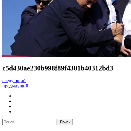
c5d430ae230b998f89f4301b40312bd3
следующий
предыдущий