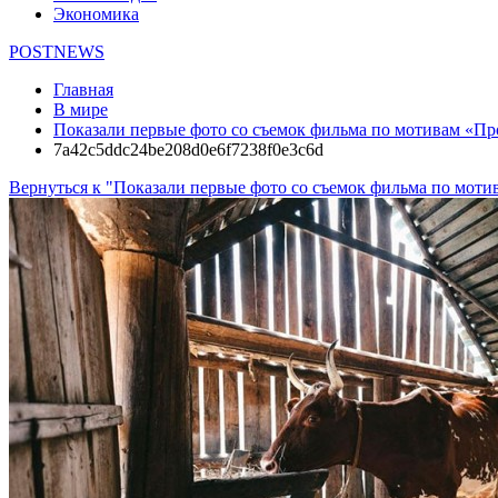
Экономика
POSTNEWS
Главная
В мире
Показали первые фото со съемок фильма по мотивам «П
7a42c5ddc24be208d0e6f7238f0e3c6d
Вернуться к "Показали первые фото со съемок фильма по мот