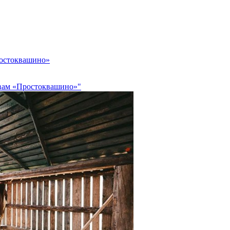
ростоквашино»
ивам «Простоквашино»"