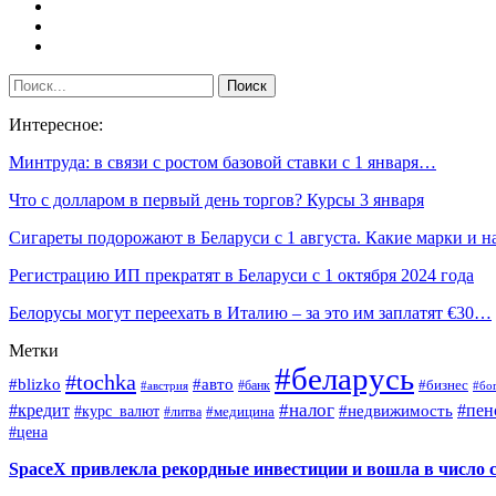
Интересное:
Минтруда: в связи с ростом базовой ставки с 1 января…
Что с долларом в первый день торгов? Курсы 3 января
Сигареты подорожают в Беларуси с 1 августа. Какие марки и 
Регистрацию ИП прекратят в Беларуси с 1 октября 2024 года
Белорусы могут переехать в Италию – за это им заплатят €30…
Метки
#беларусь
#tochka
#blizko
#авто
#бизнес
#банк
#бо
#австрия
#налог
#пен
#кредит
#курс_валют
#недвижимость
#медицина
#литва
#цена
SpaceX привлекла рекордные инвестиции и вошла в число 