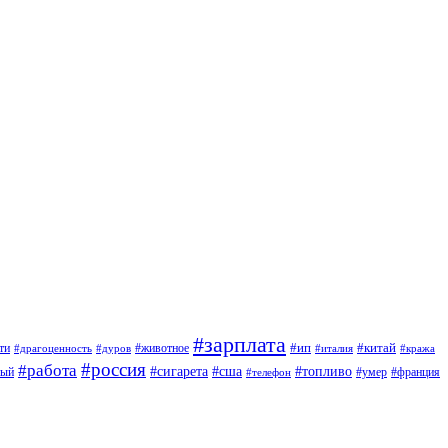
#зарплата
#ип
#китай
ти
#дуров
#животное
#италия
#драгоценность
#кража
#россия
#работа
#сигарета
#сша
#топливо
ный
#умер
#франция
#телефон