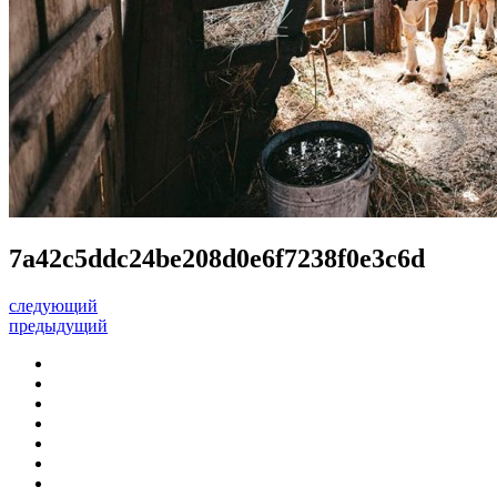
7a42c5ddc24be208d0e6f7238f0e3c6d
следующий
предыдущий