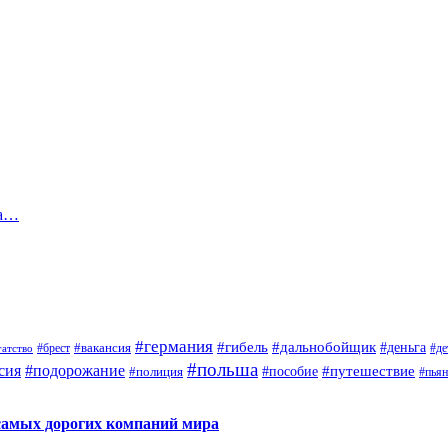
на…
#германия
#гибель
#дальнобойщик
#деньга
#брест
#вакансия
гатство
#де
#польша
сия
#подорожание
#путешествие
#пособие
#полиция
#пья
самых дорогих компаний мира