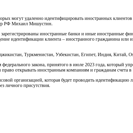
оторых могут удаленно идентифицировать иностранных клиентов 
стр РФ Михаил Мишустин.
ых зарегистрированы иностранные банки и иные иностранные фи
дение идентификации клиента – иностранного гражданина или и
аджикистан, Туркменистан, Узбекистан, Египет, Индия, Китай, О
м федерального закона, принятого в июле 2023 года, который у
и право открывать иностранным компаниям и гражданам счета в
нсовой организацией, которая будет проводить идентификацию 
ез личного присутствия.