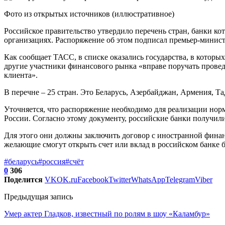
Фото из открытых источников (иллюстративное)
Российское правительство утвердило перечень стран, банки к
организациях. Распоряжение об этом подписал премьер-мини
Как сообщает ТАСС, в списке оказались государства, в котор
другие участники финансового рынка «вправе поручать прове
клиента».
В перечне – 25 стран. Это Беларусь, Азербайджан, Армения, Т
Уточняется, что распоряжение необходимо для реализации нор
России. Согласно этому документу, российские банки получил
Для этого они должны заключить договор с иностранной фина
желающие смогут открыть счет или вклад в российском банке б
#беларусь
#россия
#счёт
0
306
Поделится
VK
OK.ru
Facebook
Twitter
WhatsApp
Telegram
Viber
Предыдущая запись
Умер актер Гладков, известный по ролям в шоу «Каламбур»