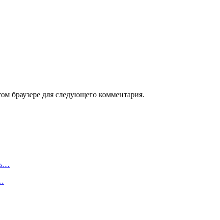
том браузере для следующего комментария.
сь…
ь…