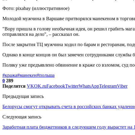
Фото: pixabay (иллюстративное)
Молодой мужчина в Варшаве притворялся манекеном в торговы
"Вору пришла в голову необычная идея, он решил грабить маг
отправлялся на дело", – рассказал он.
После закрытия ТЦ мужчина ходил по барам и ресторанам, под
Однако в конце концов он был замечен сотрудниками службы б
Поляку уже предъявлено обвинение в краже со взломом, суд пос
#кража
#манекен
#польша
0
289
Поделится
VK
OK.ru
Facebook
Twitter
WhatsApp
Telegram
Viber
Предыдущая запись
Белорусы смогут открывать счета в российских банках удаленн
Следующая запись
Заработная плата бюджетников в следующем году вырастет на 