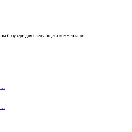
том браузере для следующего комментария.
 в…
 в…