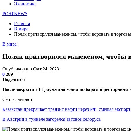
Экономика
POSTNEWS
Главная
В мире
Поляк притворялся манекеном, чтобы воровать в торгов
В мире
Поляк притворялся манекеном, чтобы 
Опубликовано
Окт 24, 2023
0
289
Поделится
После закрытия ТЦ мужчина ходил по барам и ресторанам и 
Сейчас читают
Казахстан прекращает транзит нефти через РФ, смещая экспор
В Австрии в туннеле загорелся автовоз белоруса