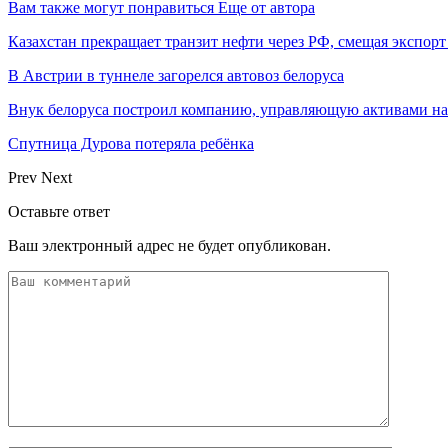
Вам также могут понравиться
Еще от автора
Казахстан прекращает транзит нефти через РФ, смещая экспор
В Австрии в туннеле загорелся автовоз белоруса
Внук белоруса построил компанию, управляющую активами на
Спутница Дурова потеряла ребёнка
Prev
Next
Оставьте ответ
Ваш электронный адрес не будет опубликован.