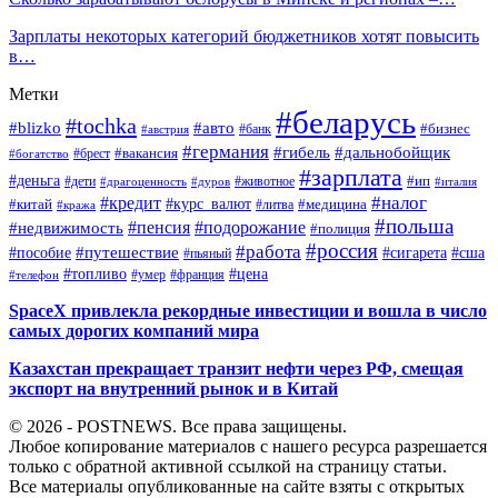
Зарплаты некоторых категорий бюджетников хотят повысить
в…
Метки
#беларусь
#tochka
#blizko
#авто
#бизнес
#банк
#австрия
#германия
#гибель
#дальнобойщик
#брест
#вакансия
#богатство
#зарплата
#деньга
#ип
#дети
#дуров
#животное
#италия
#драгоценность
#налог
#кредит
#курс_валют
#китай
#медицина
#литва
#кража
#польша
#пенсия
#подорожание
#недвижимость
#полиция
#россия
#работа
#путешествие
#пособие
#сигарета
#сша
#пьяный
#топливо
#цена
#умер
#франция
#телефон
SpaceX привлекла рекордные инвестиции и вошла в число
самых дорогих компаний мира
Казахстан прекращает транзит нефти через РФ, смещая
экспорт на внутренний рынок и в Китай
© 2026 - POSTNEWS. Все права защищены.
Любое копирование материалов с нашего ресурса разрешается
только с обратной активной ссылкой на страницу статьи.
Все материалы опубликованные на сайте взяты с открытых