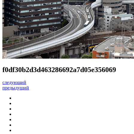
f0df30b2d3d463286692a7d05e356069
следующий
предыдущий