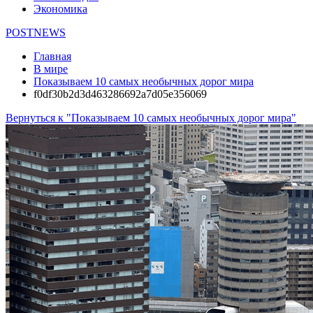
Экономика
POSTNEWS
Главная
В мире
Показываем 10 самых необычных дорог мира
f0df30b2d3d463286692a7d05e356069
Вернуться к "Показываем 10 самых необычных дорог мира"