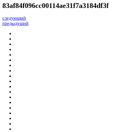
83af84f096cc00114ae31f7a3184df3f
следующий
предыдущий