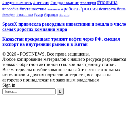
#польша
#пенсия
#подорожание
#недвижимость
#полиция
#россия
#работа
#путешествие
#пособие
#сигарета
#сша
#пьяный
#топливо
#цена
#умер
#франция
#телефон
SpaceX привлекла рекордные инвестиции и вошла в число
самых дорогих компаний мира
Казахстан прекращает транзит нефти через РФ, смещая
экспорт на внутренний рынок и в Китай
© 2026 - POSTNEWS. Все права защищены.
Любое копирование материалов с нашего ресурса разрешается
только с обратной активной ссылкой на страницу статьи.
Все материалы опубликованные на сайте взяты с открытых
источников и других порталов интернета, все права на
авторство принадлежат их законным владельцам.
Sign in