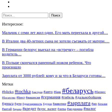
Интересное:
Мальчик с семи лет жил один. Его мать переехала в другой…
В Италии два 40-летних сына не хотели съезжать от матери.…
В Германии белорус выехал на «встречку» – погибла
водитель…
В Польше скончался раненный ножом ребенок. Что
произошло
Зарплата от 3000 рублей: кому и за что в Беларуси готовы…
Метки
#беларусь
#tochka
#blizko
#авто
#бизнес
#банк
#австрия
#германия
#гибель
#дальнобойщик
#брест
#вакансия
#богатство
#зарплата
#деньга
#ип
#дети
#дуров
#животное
#италия
#драгоценность
#налог
#кредит
#курс_валют
#китай
#медицина
#литва
#кража