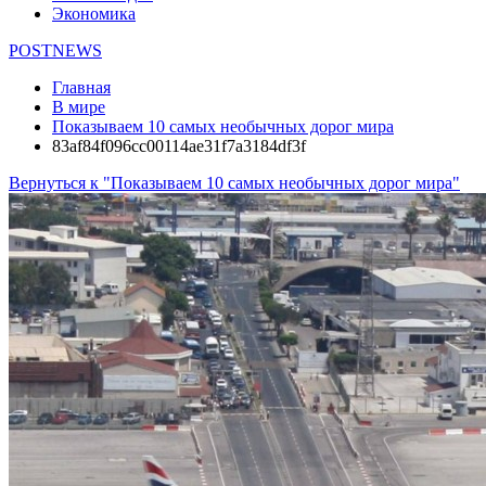
Экономика
POSTNEWS
Главная
В мире
Показываем 10 самых необычных дорог мира
83af84f096cc00114ae31f7a3184df3f
Вернуться к "Показываем 10 самых необычных дорог мира"