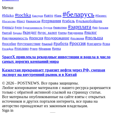
Метки
#беларусь
#tochka
#blizko
#авто
#бизнес
#банк
#австрия
#германия
#гибель
#дальнобойщик
#брест
#вакансия
#богатство
#зарплата
#деньга
#ип
#дети
#дуров
#животное
#италия
#драгоценность
#налог
#кредит
#курс_валют
#китай
#медицина
#литва
#кража
#польша
#пенсия
#подорожание
#недвижимость
#полиция
#россия
#работа
#путешествие
#пособие
#сигарета
#сша
#пьяный
#топливо
#цена
#умер
#франция
#телефон
SpaceX привлекла рекордные инвестиции и вошла в число
самых дорогих компаний мира
Казахстан прекращает транзит нефти через РФ, смещая
экспорт на внутренний рынок и в Китай
© 2026 - POSTNEWS. Все права защищены.
Любое копирование материалов с нашего ресурса разрешается
только с обратной активной ссылкой на страницу статьи.
Все материалы опубликованные на сайте взяты с открытых
источников и других порталов интернета, все права на
авторство принадлежат их законным владельцам.
Sign in