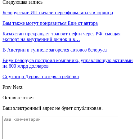
Следующая запись
Белорусские ИП начали переоформляться в юрлица
Вам также могут понравиться
Еще от автора
Казахстан прекращает транзит нефти через РФ, смещая
экспорт на внутренний рынок и в…
В Австрии в туннеле загорелся автовоз белоруса
Внук белоруса построил компанию, управляющую активами
на 600 млрд долларов
Спутница Дурова потеряла ребёнка
Prev
Next
Оставьте ответ
Ваш электронный адрес не будет опубликован.