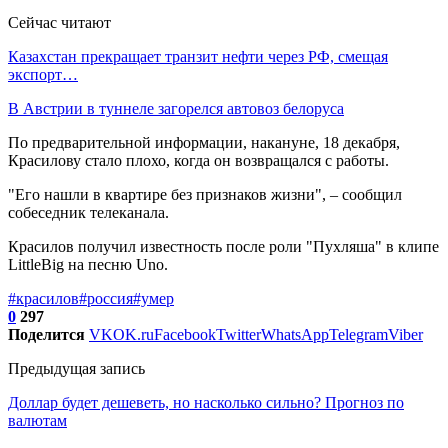
Сейчас читают
Казахстан прекращает транзит нефти через РФ, смещая
экспорт…
В Австрии в туннеле загорелся автовоз белоруса
По предварительной информации, накануне, 18 декабря,
Красилову стало плохо, когда он возвращался с работы.
"Его нашли в квартире без признаков жизни", – сообщил
собеседник телеканала.
Красилов получил известность после роли "Пухляша" в клипе
LittleBig на песню Uno.
#красилов
#россия
#умер
0
297
Поделится
VK
OK.ru
Facebook
Twitter
WhatsApp
Telegram
Viber
Предыдущая запись
Доллар будет дешеветь, но насколько сильно? Прогноз по
валютам