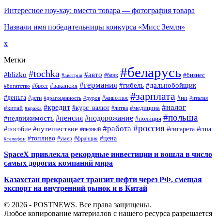
Интересное ноу-хау: вместо товара — фотография товара
Назвали имя победительницы конкурса «Мисс Земля»
x
Метки
#беларусь
#tochka
#blizko
#авто
#бизнес
#банк
#австрия
#германия
#гибель
#дальнобойщик
#брест
#вакансия
#богатство
#зарплата
#деньга
#ип
#дети
#дуров
#животное
#италия
#драгоценность
#налог
#кредит
#курс_валют
#китай
#медицина
#литва
#кража
#польша
#пенсия
#подорожание
#недвижимость
#полиция
#россия
#работа
#путешествие
#пособие
#сигарета
#сша
#пьяный
#топливо
#цена
#умер
#франция
#телефон
SpaceX привлекла рекордные инвестиции и вошла в число
самых дорогих компаний мира
Казахстан прекращает транзит нефти через РФ, смещая
экспорт на внутренний рынок и в Китай
© 2026 - POSTNEWS. Все права защищены.
Любое копирование материалов с нашего ресурса разрешается