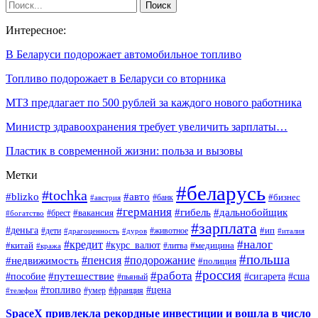
Интересное:
В Беларуси подорожает автомобильное топливо
Топливо подорожает в Беларуси со вторника
МТЗ предлагает по 500 рублей за каждого нового работника
Министр здравоохранения требует увеличить зарплаты…
Пластик в современной жизни: польза и вызовы
Метки
#беларусь
#tochka
#blizko
#авто
#бизнес
#банк
#австрия
#германия
#гибель
#дальнобойщик
#брест
#вакансия
#богатство
#зарплата
#деньга
#ип
#дети
#дуров
#животное
#италия
#драгоценность
#налог
#кредит
#курс_валют
#китай
#медицина
#литва
#кража
#польша
#пенсия
#подорожание
#недвижимость
#полиция
#россия
#работа
#путешествие
#пособие
#сигарета
#сша
#пьяный
#топливо
#цена
#умер
#франция
#телефон
SpaceX привлекла рекордные инвестиции и вошла в число