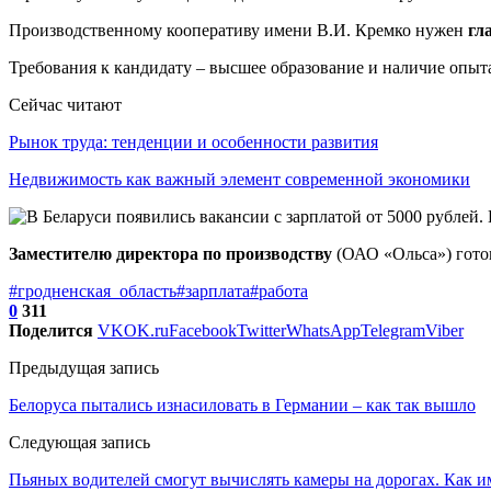
Производственному кооперативу имени В.И. Кремко нужен
гл
Требования к кандидату – высшее образование и наличие опыта 
Сейчас читают
Рынок труда: тенденции и особенности развития
Недвижимость как важный элемент современной экономики
Заместителю директора по производству
(ОАО «Ольса») гото
#гродненская_область
#зарплата
#работа
0
311
Поделится
VK
OK.ru
Facebook
Twitter
WhatsApp
Telegram
Viber
Предыдущая запись
Белоруса пытались изнасиловать в Германии – как так вышло
Следующая запись
Пьяных водителей смогут вычислять камеры на дорогах. Как 