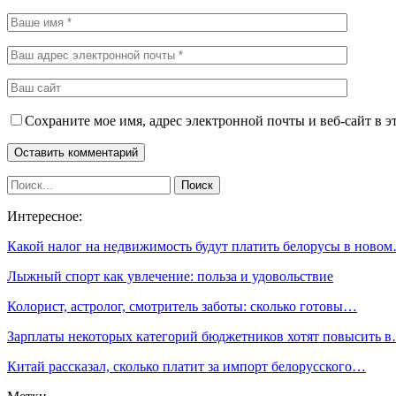
Сохраните мое имя, адрес электронной почты и веб-сайт в э
Интересное:
Какой налог на недвижимость будут платить белорусы в ново
Лыжный спорт как увлечение: польза и удовольствие
Колорист, астролог, смотритель заботы: сколько готовы…
Зарплаты некоторых категорий бюджетников хотят повысить 
Китай рассказал, сколько платит за импорт белорусского…