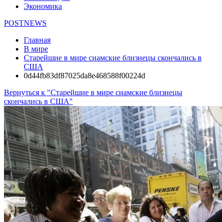
Экономика
POSTNEWS
Главная
В мире
Старейшие в мире сиамские близнецы скончались в
США
0d44fb83df87025da8e468588f00224d
Вернуться к "Старейшие в мире сиамские близнецы
скончались в США"