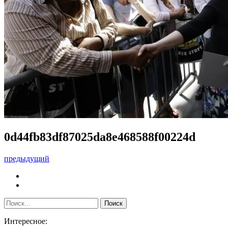
0d44fb83df87025da8e468588f00224d
предыдущий
Интересное: