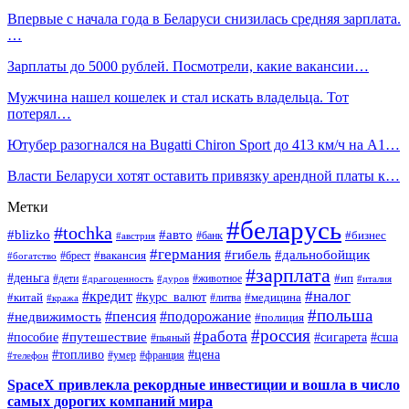
Впервые с начала года в Беларуси снизилась средняя зарплата.
…
Зарплаты до 5000 рублей. Посмотрели, какие вакансии…
Мужчина нашел кошелек и стал искать владельца. Тот
потерял…
Ютубер разогнался на Bugatti Chiron Sport до 413 км/ч на А1…
Власти Беларуси хотят оставить привязку арендной платы к…
Метки
#беларусь
#tochka
#blizko
#авто
#бизнес
#банк
#австрия
#германия
#гибель
#дальнобойщик
#брест
#вакансия
#богатство
#зарплата
#деньга
#ип
#дети
#дуров
#животное
#италия
#драгоценность
#налог
#кредит
#курс_валют
#китай
#медицина
#литва
#кража
#польша
#пенсия
#подорожание
#недвижимость
#полиция
#россия
#работа
#путешествие
#пособие
#сигарета
#сша
#пьяный
#топливо
#цена
#умер
#франция
#телефон
SpaceX привлекла рекордные инвестиции и вошла в число
самых дорогих компаний мира