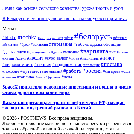
Земля как основа сельского хозяйства: урожайность и уход
В Беларуси изменили условия выплаты бонусов и премий…
Метки
#беларусь
#tochka
#blizko
#авто
#бизнес
#банк
#австрия
#германия
#гибель
#дальнобойщик
#брест
#вакансия
#богатство
#зарплата
#деньга
#ип
#дети
#дуров
#животное
#италия
#драгоценность
#налог
#кредит
#курс_валют
#китай
#медицина
#литва
#кража
#польша
#пенсия
#подорожание
#недвижимость
#полиция
#россия
#работа
#путешествие
#пособие
#сигарета
#сша
#пьяный
#топливо
#цена
#умер
#франция
#телефон
SpaceX привлекла рекордные инвестиции и вошла в число
самых дорогих компаний мира
Казахстан прекращает транзит нефти через РФ, смещая
экспорт на внутренний рынок и в Китай
© 2026 - POSTNEWS. Все права защищены.
Любое копирование материалов с нашего ресурса разрешается
только с обратной активной ссылкой на страницу статьи.