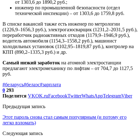
от 1303,6 до 1890,2 руб.;
инженер по промышленной безопасности (отдел
технической инспекции) – от 1303,6 до 1759,8 руб.
В списке вакансий также есть инженер по метрологии
(1226,9–1656,3 руб.), электрогазосварщик (1231,2–2031,5 руб.),
переработчик радиоактивных отходов (1179,9–1946,9 руб.),
водитель автомобиля (1154,3–1558,2 руб.), машинист
холодильных установок (1102,95–1819,87 руб.), контролер на
КПП (890,2–1335,3 руб.) и др.
Самый низкий заработок
на атомной электростанции
предлагают электромеханику по лифтам – от 704,7 до 1127,5
руб.
#беларусь
#белаэс
#зарплата
0
293
Поделится
VK
OK.ru
Facebook
Twitter
WhatsApp
Telegram
Viber
Предыдущая запись
Этот пароль снова стал самым популярным (и потому его
легко взломать)
Следующая запись