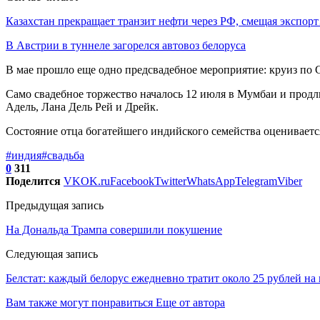
Казахстан прекращает транзит нефти через РФ, смещая экспор
В Австрии в туннеле загорелся автовоз белоруса
В мае прошло еще одно предсвадебное мероприятие: круиз по Ср
Само свадебное торжество началось 12 июля в Мумбаи и продли
Адель, Лана Дель Рей и Дрейк.
Состояние отца богатейшего индийского семейства оценивается 
#индия
#свадьба
0
311
Поделится
VK
OK.ru
Facebook
Twitter
WhatsApp
Telegram
Viber
Предыдущая запись
На Дональда Трампа совершили покушение
Следующая запись
Белстат: каждый белорус ежедневно тратит около 25 рублей на
Вам также могут понравиться
Еще от автора