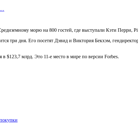
т…
едиземному морю на 800 гостей, где выступали Кэти Перри, Pitb
тся три дня. Его посетят Дэвид и Виктория Бекхэм, гендиректо
в $123,7 млрд. Это 11-е место в мире по версии Forbes.
 покупки