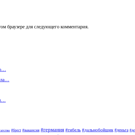
том браузере для следующего комментария.
ко…
вла…
ти…
#германия
#гибель
#дальнобойщик
#деньга
#брест
#вакансия
гатство
#де