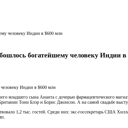
шему человеку Индии в $600 млн
обошлось богатейшему человеку Индии в
своего младшего сына Ананта с дочерью фармацевтического магна
Британии Тони Блэр и Борис Джонсон. А на самой свадьбе выст
ствовало 1,2 тыс. гостей. Среди них: экс-госсекретарь США Хилла
мп.