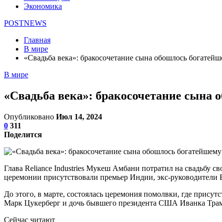
Экономика
POSTNEWS
Главная
В мире
«Свадьба века»: бракосочетание сына обошлось богатей
В мире
«Свадьба века»: бракосочетание сына 
Опубликовано
Июл 14, 2024
0
311
Поделится
Глава Reliance Industries Мукеш Амбани потратил на свадьбу 
церемонии присутствовали премьер Индии, экс-руководители 
До этого, в марте, состоялась церемония помолвки, где присут
Марк Цукерберг и дочь бывшего президента США Иванка Тра
Сейчас читают