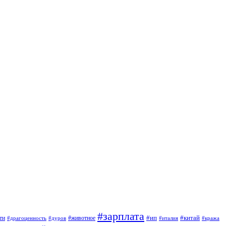
#зарплата
#ип
#китай
ти
#дуров
#животное
#италия
#драгоценность
#кража