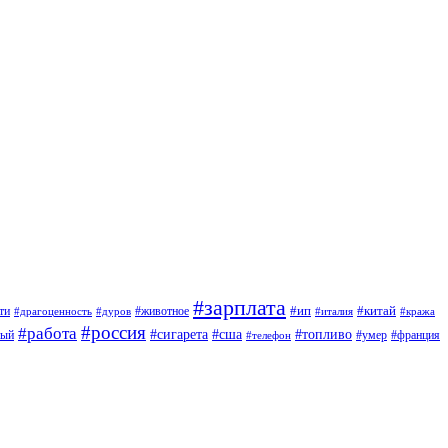
#зарплата
#ип
#китай
ти
#дуров
#животное
#италия
#драгоценность
#кража
#россия
#работа
#сигарета
#сша
#топливо
ный
#умер
#франция
#телефон