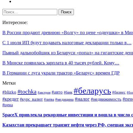
Интересное:
В России продают древнюю «Волгу» по цене «однушки» в Ми
С 1 июля ИП будут подавать налоговые декларации только в…
Пьяный дальнобойщик из Беларуси «попал» на гигантские ден
В Минске появилась зарплата в 40 тысяч рублей. Кому…
В Германии с луга украли трактор «Беларус» времен ГДР
Метки
#беларусь
#tochka
#blizko
#авто
#бизнес
#банк
#бо
#австрия
#налог
#пен
#кредит
#курс_валют
#недвижимость
#медицина
#литва
#цена
SpaceX привлекла рекордные инвестиции и вошла в число 
Казахстан прекращает транзит нефти через РФ, смещая экс