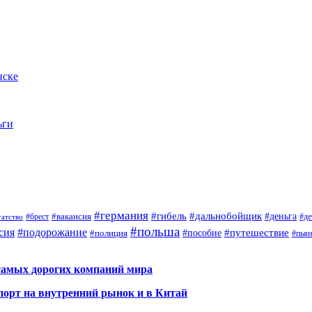
нске
ьги
#германия
#гибель
#дальнобойщик
#деньга
#брест
#вакансия
гатство
#де
#польша
сия
#подорожание
#путешествие
#пособие
#полиция
#пья
самых дорогих компаний мира
порт на внутренний рынок и в Китай