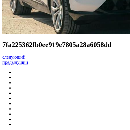
7fa225362fb0ee919e7805a28a6058dd
следующий
предыдущий