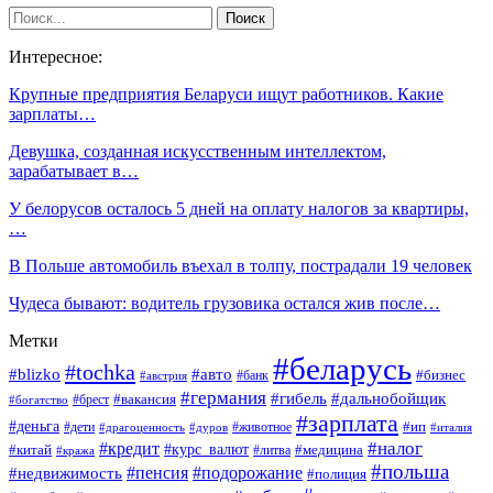
Интересное:
Крупные предприятия Беларуси ищут работников. Какие
зарплаты…
Девушка, созданная искусственным интеллектом,
зарабатывает в…
У белорусов осталось 5 дней на оплату налогов за квартиры,
…
В Польше автомобиль въехал в толпу, пострадали 19 человек
Чудеса бывают: водитель грузовика остался жив после…
Метки
#беларусь
#tochka
#blizko
#авто
#бизнес
#банк
#австрия
#германия
#гибель
#дальнобойщик
#брест
#вакансия
#богатство
#зарплата
#деньга
#ип
#дети
#дуров
#животное
#италия
#драгоценность
#налог
#кредит
#курс_валют
#китай
#медицина
#литва
#кража
#польша
#пенсия
#подорожание
#недвижимость
#полиция