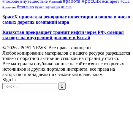
#россия
#работа
#путешествие
#пособие
#сигарета
#сша
#пьяный
#топливо
#цена
#умер
#франция
#телефон
SpaceX привлекла рекордные инвестиции и вошла в число
самых дорогих компаний мира
Казахстан прекращает транзит нефти через РФ, смещая
экспорт на внутренний рынок и в Китай
© 2026 - POSTNEWS. Все права защищены.
Любое копирование материалов с нашего ресурса разрешается
только с обратной активной ссылкой на страницу статьи.
Все материалы опубликованные на сайте взяты с открытых
источников и других порталов интернета, все права на
авторство принадлежат их законным владельцам.
Sign in