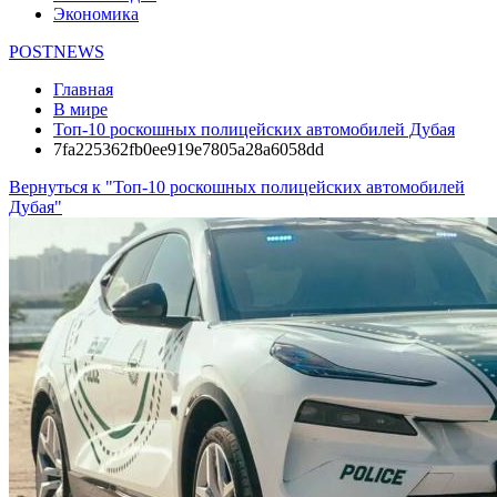
Экономика
POSTNEWS
Главная
В мире
Топ-10 роскошных полицейских автомобилей Дубая
7fa225362fb0ee919e7805a28a6058dd
Вернуться к "Топ-10 роскошных полицейских автомобилей
Дубая"