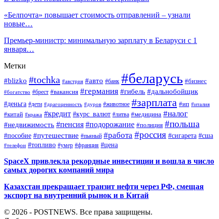
«Белпочта» повышает стоимость отправлений – узнали
новые…
Премьер-министр: минимальную зарплату в Беларуси с 1
января…
Метки
#беларусь
#tochka
#blizko
#авто
#бизнес
#банк
#австрия
#германия
#гибель
#дальнобойщик
#брест
#вакансия
#богатство
#зарплата
#деньга
#ип
#дети
#дуров
#животное
#италия
#драгоценность
#налог
#кредит
#курс_валют
#китай
#медицина
#литва
#кража
#польша
#пенсия
#подорожание
#недвижимость
#полиция
#россия
#работа
#путешествие
#пособие
#сигарета
#сша
#пьяный
#топливо
#цена
#умер
#франция
#телефон
SpaceX привлекла рекордные инвестиции и вошла в число
самых дорогих компаний мира
Казахстан прекращает транзит нефти через РФ, смещая
экспорт на внутренний рынок и в Китай
© 2026 - POSTNEWS. Все права защищены.