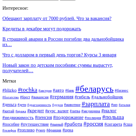
Интересное:
Обещают зарплату от 7000 рублей. Что за вакансия?
Кредиты в декабре могут подорожать
В страшной аварии в России погибли два дальнобойщика
из…
Что с долларом в первый день торгов? Курсы 3 января
Новый закон по детским пособиям: суммы вырастут,
получателей…
Метки
#беларусь
#tochka
#blizko
#авто
#бизнес
#банк
#австрия
#германия
#гибель
#дальнобойщик
#брест
#вакансия
#богатство
#зарплата
#деньга
#ип
#дети
#дуров
#животное
#италия
#драгоценность
#налог
#кредит
#курс_валют
#китай
#медицина
#литва
#кража
#польша
#пенсия
#подорожание
#недвижимость
#полиция
#россия
#работа
#путешествие
#пособие
#сигарета
#сша
#пьяный
#топливо
#цена
#умер
#франция
#телефон