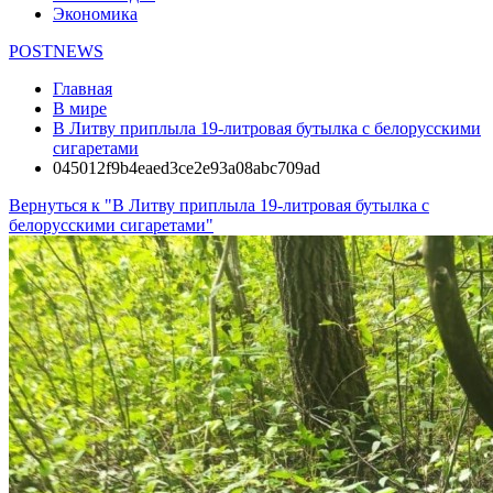
Экономика
POSTNEWS
Главная
В мире
В Литву приплыла 19-литровая бутылка с белорусскими
сигаретами
045012f9b4eaed3ce2e93a08abc709ad
Вернуться к "В Литву приплыла 19-литровая бутылка с
белорусскими сигаретами"