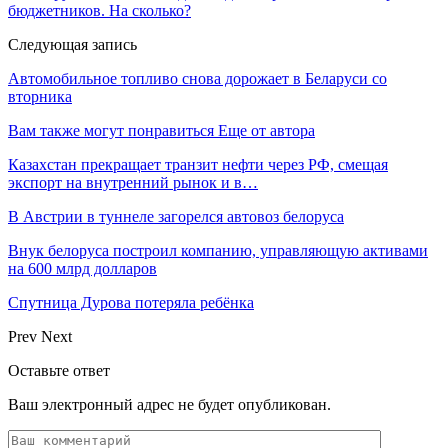
бюджетников. На сколько?
Следующая запись
Автомобильное топливо снова дорожает в Беларуси со
вторника
Вам также могут понравиться
Еще от автора
Казахстан прекращает транзит нефти через РФ, смещая
экспорт на внутренний рынок и в…
В Австрии в туннеле загорелся автовоз белоруса
Внук белоруса построил компанию, управляющую активами
на 600 млрд долларов
Спутница Дурова потеряла ребёнка
Prev
Next
Оставьте ответ
Ваш электронный адрес не будет опубликован.