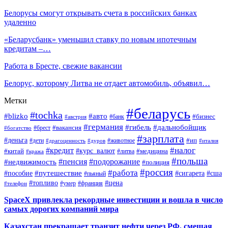
Белорусы смогут открывать счета в российских банках
удаленно
«Беларусбанк» уменьшил ставку по новым ипотечным
кредитам –…
Работа в Бресте, свежие вакансии
Белорус, которому Литва не отдает автомобиль, объявил…
Метки
#беларусь
#tochka
#blizko
#авто
#бизнес
#банк
#австрия
#германия
#гибель
#дальнобойщик
#брест
#вакансия
#богатство
#зарплата
#деньга
#ип
#дети
#дуров
#животное
#италия
#драгоценность
#налог
#кредит
#курс_валют
#китай
#медицина
#литва
#кража
#польша
#пенсия
#подорожание
#недвижимость
#полиция
#россия
#работа
#путешествие
#пособие
#сигарета
#сша
#пьяный
#топливо
#цена
#умер
#франция
#телефон
SpaceX привлекла рекордные инвестиции и вошла в число
самых дорогих компаний мира
Казахстан прекращает транзит нефти через РФ, смещая