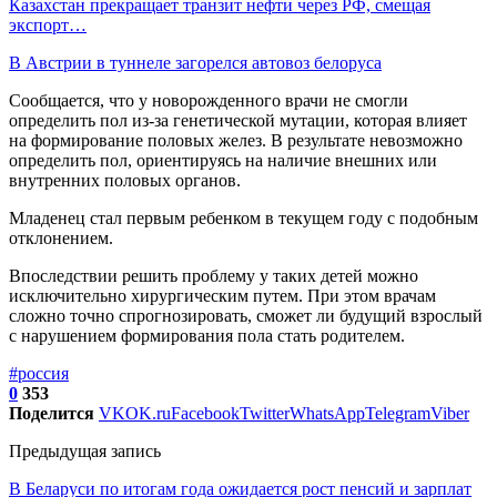
Казахстан прекращает транзит нефти через РФ, смещая
экспорт…
В Австрии в туннеле загорелся автовоз белоруса
Сообщается, что у новорожденного врачи не смогли
определить пол из-за генетической мутации, которая влияет
на формирование половых желез. В результате невозможно
определить пол, ориентируясь на наличие внешних или
внутренних половых органов.
Младенец стал первым ребенком в текущем году с подобным
отклонением.
Впоследствии решить проблему у таких детей можно
исключительно хирургическим путем. При этом врачам
сложно точно спрогнозировать, сможет ли будущий взрослый
с нарушением формирования пола стать родителем.
#россия
0
353
Поделится
VK
OK.ru
Facebook
Twitter
WhatsApp
Telegram
Viber
Предыдущая запись
В Беларуси по итогам года ожидается рост пенсий и зарплат