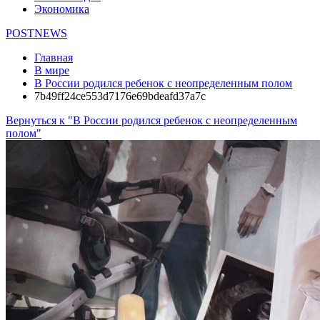
Экономика
POSTNEWS
Главная
В мире
В России родился ребенок с неопределенным полом
7b49ff24ce553d7176e69bdeafd37a7c
Вернуться к "В России родился ребенок с неопределенным
полом"