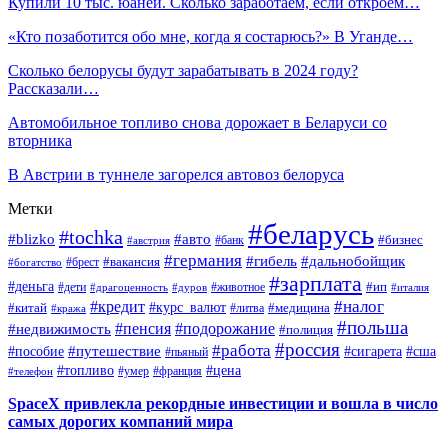
Купили 10 тыс. юаней. Сколько заработаем, если откроем…
«Кто позаботится обо мне, когда я состарюсь?» В Уганде…
Сколько белорусы будут зарабатывать в 2024 году?
Рассказали…
Автомобильное топливо снова дорожает в Беларуси со
вторника
В Австрии в туннеле загорелся автовоз белоруса
Метки
#беларусь
#tochka
#blizko
#авто
#бизнес
#банк
#австрия
#германия
#гибель
#дальнобойщик
#брест
#вакансия
#богатство
#зарплата
#деньга
#ип
#дети
#дуров
#животное
#италия
#драгоценность
#налог
#кредит
#курс_валют
#китай
#медицина
#литва
#кража
#польша
#пенсия
#подорожание
#недвижимость
#полиция
#россия
#работа
#путешествие
#пособие
#сигарета
#сша
#пьяный
#топливо
#цена
#умер
#франция
#телефон
SpaceX привлекла рекордные инвестиции и вошла в число
самых дорогих компаний мира