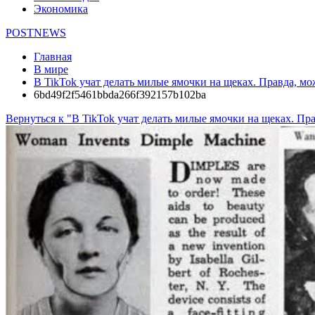
Экономика
POSTNEWS
Главная
В мире
В TikTok учат делать милые ямочки на щеках. Правда, м
6bd49f2f5461bbda266f392157b102ba
Вернуться к "В TikTok учат делать милые ямочки на щеках. Пр