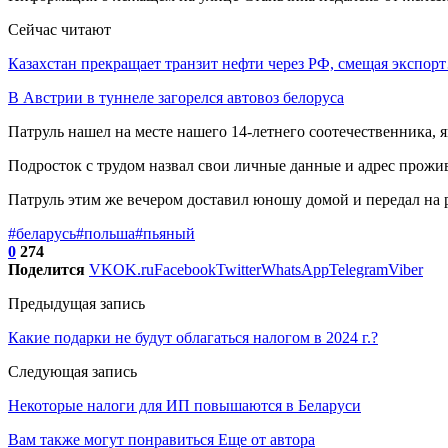
Сейчас читают
Казахстан прекращает транзит нефти через РФ, смещая экспор
В Австрии в туннеле загорелся автовоз белоруса
Патруль нашел на месте нашего 14-летнего соотечественника,
Подросток с трудом назвал свои личные данные и адрес прожив
Патруль этим же вечером доставил юношу домой и передал на 
#беларусь
#польша
#пьяный
0
274
Поделится
VK
OK.ru
Facebook
Twitter
WhatsApp
Telegram
Viber
Предыдущая запись
Какие подарки не будут облагаться налогом в 2024 г.?
Следующая запись
Некоторые налоги для ИП повышаются в Беларуси
Вам также могут понравиться
Еще от автора