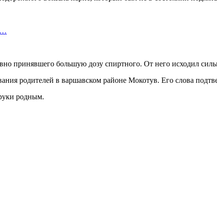
т…
 явно принявшего большую дозу спиртного. От него исходил силь
ания родителей в варшавском районе Мокотув. Его слова подтве
руки родным.