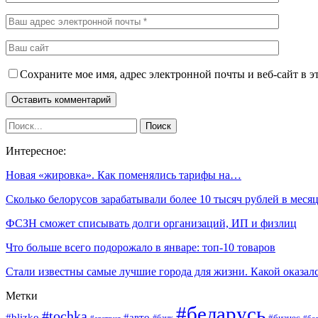
Сохраните мое имя, адрес электронной почты и веб-сайт в э
Интересное:
Новая «жировка». Как поменялись тарифы на…
Сколько белорусов зарабатывали более 10 тысяч рублей в мес
ФСЗН сможет списывать долги организаций, ИП и физлиц
Что больше всего подорожало в январе: топ-10 товаров
Стали известны самые лучшие города для жизни. Какой оказа
Метки
#беларусь
#tochka
#blizko
#авто
#бизнес
#бо