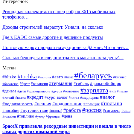
Интересное:
Рекордная коллекция: испанец собрал 3615 мобильных
телефонов…
Доходы строителей вырастут. Узнали, на сколько
Где в ЕАЭС самые дорогие и дешевые продукты
Почтовую марку продали на аукционе за $2 млн. Что в ней…
Сколько белорусы в среднем тратят в магазинах за день?…
Метки
#беларусь
#tochka
#blizko
#авто
#бизнес
#банк
#австрия
#германия
#гибель
#дальнобойщик
#брест
#вакансия
#богатство
#зарплата
#деньга
#ип
#дети
#дуров
#животное
#италия
#драгоценность
#налог
#кредит
#курс_валют
#китай
#медицина
#литва
#кража
#польша
#пенсия
#подорожание
#недвижимость
#полиция
#россия
#работа
#путешествие
#пособие
#сигарета
#сша
#пьяный
#топливо
#цена
#умер
#франция
#телефон
SpaceX привлекла рекордные инвестиции и вошла в число
самых дорогих компаний мира