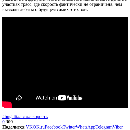
участках трасс, где скорость фактически не ограничена, чем
вызвали дебаты о будущем самих этих зон.
#bugatti
#авто
#скорость
0
300
Поделится
VK
OK.ru
Facebook
Twitter
WhatsApp
Telegram
Viber