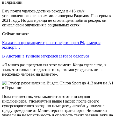
Ему почти удалось достичь рекорда в 416 км/ч,
установленного чешским миллионером Радимом Пассером в
2021 году. Но для иранца не стояла цель побить рекорд, он
описал свои ощущения в социальных сетях:
Сейчас читают
Казахстан прекращает транзит нефти через РФ, смещая
экспорт…
В Австрии в туннеле загорелся автовоз белоруса
«Я много раз представлял этот момент. Когда сделал это, я
знал, что только что достиг того, что могут сделать лишь
несколько человек на планете».
Пока неизвестно, чем закончится этот эпизод для
инфлюенсера. Упомянутый выше Пассер после своего
суперскоростного заезда по немецкому автобану получил
предупреждение от Министерства транспорта. Чиновники
указали на недопустимость и опасность таких заездов даже на