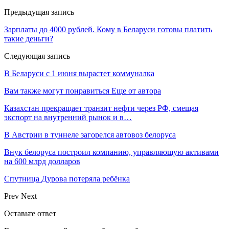
Предыдущая запись
Зарплаты до 4000 рублей. Кому в Беларуси готовы платить
такие деньги?
Следующая запись
В Беларуси с 1 июня вырастет коммуналка
Вам также могут понравиться
Еще от автора
Казахстан прекращает транзит нефти через РФ, смещая
экспорт на внутренний рынок и в…
В Австрии в туннеле загорелся автовоз белоруса
Внук белоруса построил компанию, управляющую активами
на 600 млрд долларов
Спутница Дурова потеряла ребёнка
Prev
Next
Оставьте ответ