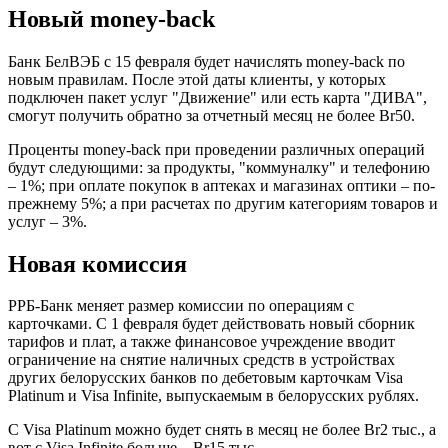
Новый money-back
Банк БелВЭБ с 15 февраля будет начислять money-back по
новым правилам. После этой даты клиенты, у которых
подключен пакет услуг "Движение" или есть карта "ДИВА",
смогут получить обратно за отчетный месяц не более Br50.
Проценты money-back при проведении различных операций
будут следующими: за продукты, "коммуналку" и телефонию
– 1%; при оплате покупок в аптеках и магазинах оптики – по-
прежнему 5%; а при расчетах по другим категориям товаров и
услуг – 3%.
Новая комиссия
РРБ-Банк меняет размер комиссии по операциям с
карточками. С 1 февраля будет действовать новый сборник
тарифов и плат, а также финансовое учреждение вводит
ограничение на снятие наличных средств в устройствах
других белорусских банков по дебетовым карточкам Visa
Platinum и Visa Infinite, выпускаемым в белорусских рублях.
С Visa Platinum можно будет снять в месяц не более Br2 тыс., а
вот с Visa Infinite больше – Br15 тыс.