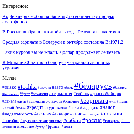
Интересное:
Apple впервые обошла Samsung по количеству продаж
смартфонов
В России выбрали автомобиль года. Результаты вас точно…
Средняя зарплата в Беларуси в октябре составила Br1971,2
Таких курсов вы не ждали. Доллар продолжает дешеветь
В Милане 30-летнюю белоруску ограбила женщина,
угрожая…
Метки
#беларусь
#tochka
#blizko
#авто
#бизнес
#банк
#австрия
#германия
#гибель
#дальнобойщик
#брест
#вакансия
#богатство
#зарплата
#деньга
#ип
#дети
#дуров
#животное
#италия
#драгоценность
#налог
#кредит
#курс_валют
#китай
#медицина
#литва
#кража
#польша
#пенсия
#подорожание
#недвижимость
#полиция
#россия
#работа
#путешествие
#пособие
#сигарета
#сша
#пьяный
#топливо
#цена
#умер
#франция
#телефон