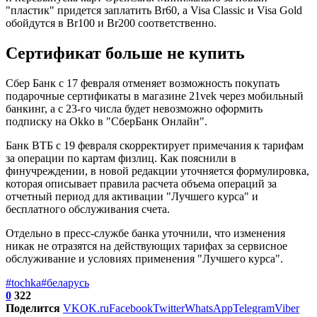
"пластик" придется заплатить Br60, а Visa Classic и Visa Gold
обойдутся в Br100 и Br200 соответственно.
Сертификат больше не купить
Сбер Банк с 17 февраля отменяет возможность покупать
подарочные сертификаты в магазине 21vek через мобильный
банкинг, а с 23-го числа будет невозможно оформить
подписку на Okko в "СберБанк Онлайн".
Банк ВТБ с 19 февраля скорректирует примечания к тарифам
за операции по картам физлиц. Как пояснили в
финучреждении, в новой редакции уточняется формулировка,
которая описывает правила расчета объема операций за
отчетный период для активации "Лучшего курса" и
бесплатного обслуживания счета.
Отдельно в пресс-службе банка уточнили, что изменения
никак не отразятся на действующих тарифах за сервисное
обслуживание и условиях применения "Лучшего курса".
#tochka
#беларусь
0
322
Поделится
VK
OK.ru
Facebook
Twitter
WhatsApp
Telegram
Viber