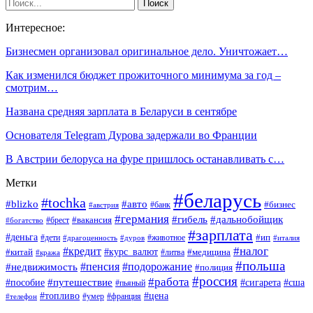
Интересное:
Бизнесмен организовал оригинальное дело. Уничтожает…
Как изменился бюджет прожиточного минимума за год –
смотрим…
Названа средняя зарплата в Беларуси в сентябре
Основателя Telegram Дурова задержали во Франции
В Австрии белоруса на фуре пришлось останавливать с…
Метки
#беларусь
#tochka
#blizko
#авто
#бизнес
#банк
#австрия
#германия
#гибель
#дальнобойщик
#брест
#вакансия
#богатство
#зарплата
#деньга
#ип
#дети
#дуров
#животное
#италия
#драгоценность
#налог
#кредит
#курс_валют
#китай
#медицина
#литва
#кража
#польша
#пенсия
#подорожание
#недвижимость
#полиция
#россия
#работа
#путешествие
#пособие
#сигарета
#сша
#пьяный
#топливо
#цена
#умер
#франция
#телефон