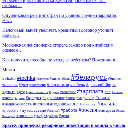
Уроженка Бреста артистка Елена Воробей рассказала,
сколько…
Опубликован рейтинг стран по уровню средней зарплаты.
На…
Налоговый вычет увеличат, кредитный договор уточнят:
новые…
Московская пенсионерка сгорела заживо под китайским
одеялом…
Как получить пособие по уходу за ребенком? Пояснили в…
Метки
#беларусь
#tochka
#blizko
#авто
#бизнес
#банк
#австрия
#германия
#гибель
#дальнобойщик
#брест
#вакансия
#богатство
#зарплата
#деньга
#ип
#дети
#дуров
#животное
#италия
#драгоценность
#налог
#кредит
#курс_валют
#китай
#медицина
#литва
#кража
#польша
#пенсия
#подорожание
#недвижимость
#полиция
#россия
#работа
#путешествие
#пособие
#сигарета
#сша
#пьяный
#топливо
#цена
#умер
#франция
#телефон
SpaceX привлекла рекордные инвестиции и вошла в число