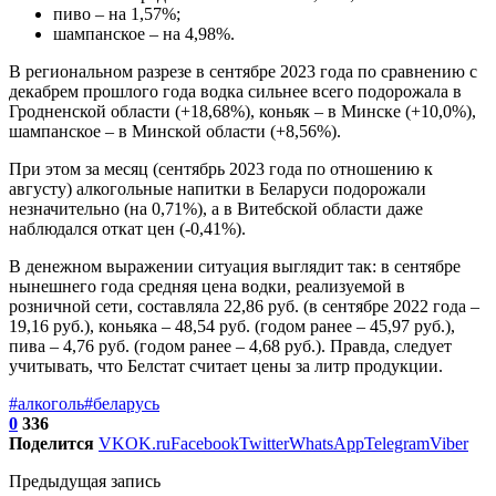
пиво – на 1,57%;
шампанское – на 4,98%.
В региональном разрезе в сентябре 2023 года по сравнению с
декабрем прошлого года водка сильнее всего подорожала в
Гродненской области (+18,68%), коньяк – в Минске (+10,0%),
шампанское – в Минской области (+8,56%).
При этом за месяц (сентябрь 2023 года по отношению к
августу) алкогольные напитки в Беларуси подорожали
незначительно (на 0,71%), а в Витебской области даже
наблюдался откат цен (-0,41%).
В денежном выражении ситуация выглядит так: в сентябре
нынешнего года средняя цена водки, реализуемой в
розничной сети, составляла 22,86 руб. (в сентябре 2022 года –
19,16 руб.), коньяка – 48,54 руб. (годом ранее – 45,97 руб.),
пива – 4,76 руб. (годом ранее – 4,68 руб.). Правда, следует
учитывать, что Белстат считает цены за литр продукции.
#алкоголь
#беларусь
0
336
Поделится
VK
OK.ru
Facebook
Twitter
WhatsApp
Telegram
Viber
Предыдущая запись