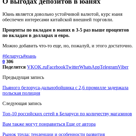
О выгодах депозитов в юанях
Юань является довольно устойчивой валютой, курс юаня
обеспечен интересами китайской внешней торговли.
Проценты по вкладам в юанях в 3-5 раз выше процентов
по вкладам в долларах и евро.
Можно добавить что-то еще, но, пожалуй, и этого достаточно.
#беларусь
#юань
0
306
Поделится
VK
OK.ru
Facebook
Twitter
WhatsApp
Telegram
Viber
Предыдущая запись
Пьяного белоруса-дальнобойщика с 2,6 промилле задержала
польская полиция
Следующая запись
Топ-10 российских сетей в Беларуси по количеству магазинов
Вам также могут понравиться
Еще от автора
Рынок труда: тенденции и особенности развития