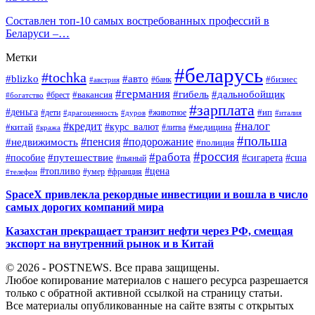
Составлен топ-10 самых востребованных профессий в
Беларуси –…
Метки
#беларусь
#tochka
#blizko
#авто
#бизнес
#банк
#австрия
#германия
#гибель
#дальнобойщик
#брест
#вакансия
#богатство
#зарплата
#деньга
#ип
#дети
#дуров
#животное
#италия
#драгоценность
#налог
#кредит
#курс_валют
#китай
#медицина
#литва
#кража
#польша
#пенсия
#подорожание
#недвижимость
#полиция
#россия
#работа
#путешествие
#пособие
#сигарета
#сша
#пьяный
#топливо
#цена
#умер
#франция
#телефон
SpaceX привлекла рекордные инвестиции и вошла в число
самых дорогих компаний мира
Казахстан прекращает транзит нефти через РФ, смещая
экспорт на внутренний рынок и в Китай
© 2026 - POSTNEWS. Все права защищены.
Любое копирование материалов с нашего ресурса разрешается
только с обратной активной ссылкой на страницу статьи.
Все материалы опубликованные на сайте взяты с открытых