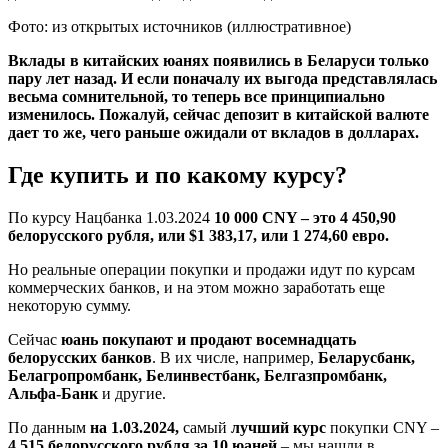
Фото: из открытых источников (иллюстративное)
Вклады в китайских юанях появились в Беларуси только
пару лет назад. И если поначалу их выгода представлялась
весьма сомнительной, то теперь все принципиально
изменилось. Пожалуй, сейчас депозит в китайской валюте
дает то же, чего раньше ожидали от вкладов в долларах.
Где купить и по какому курсу?
По курсу Нацбанка 1.03.2024
10 000 CNY – это 4 450,90
белорусского рубля, или $1 383,17, или 1 274,60 евро.
Но реальные операции покупки и продажи идут по курсам
коммерческих банков, и на этом можно заработать еще
некоторую сумму.
Сейчас
юань покупают и продают восемнадцать
белорусских банков
. В их числе, например,
Беларусбанк,
Белагропромбанк, Белинвестбанк, Белгазпромбанк,
Альфа-Банк
и другие.
По данным
на 1.03.2024,
самый
лучший курс
покупки CNY –
4,515 белорусского рубля за 10 юаней
– мы нашли в