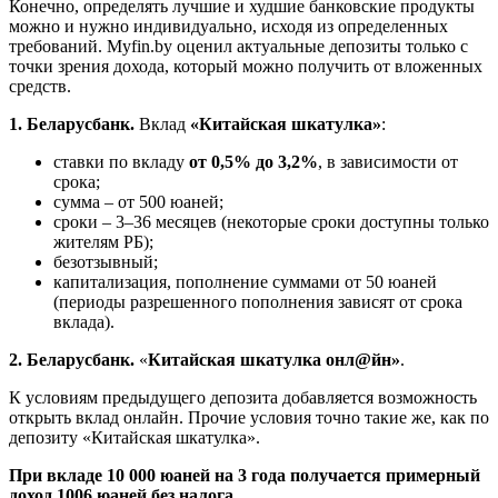
Конечно, определять лучшие и худшие банковские продукты
можно и нужно индивидуально, исходя из определенных
требований. Myfin.by оценил актуальные депозиты только с
точки зрения дохода, который можно получить от вложенных
средств.
1. Беларусбанк.
Вклад
«Китайская шкатулка»
:
ставки по вкладу
от 0,5% до 3,2%
, в зависимости от
срока;
сумма – от 500 юаней;
сроки – 3–36 месяцев (некоторые сроки доступны только
жителям РБ);
безотзывный;
капитализация, пополнение суммами от 50 юаней
(периоды разрешенного пополнения зависят от срока
вклада).
2. Беларусбанк.
«
Китайская шкатулка онл@йн»
.
К условиям предыдущего депозита добавляется возможность
открыть вклад онлайн. Прочие условия точно такие же, как по
депозиту «Китайская шкатулка».
При вкладе 10 000 юаней на 3 года получается примерный
доход 1006 юаней без налога.