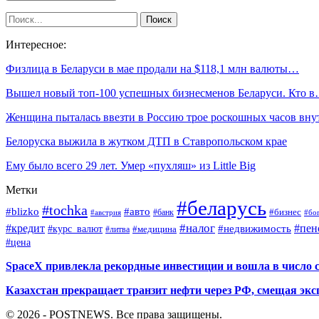
Интересное:
Физлица в Беларуси в мае продали на $118,1 млн валюты…
Вышел новый топ-100 успешных бизнесменов Беларуси. Кто 
Женщина пыталась ввезти в Россию трое роскошных часов вн
Белоруска выжила в жутком ДТП в Ставропольском крае
Ему было всего 29 лет. Умер «пухляш» из Little Big
Метки
#беларусь
#tochka
#blizko
#авто
#бизнес
#банк
#бо
#австрия
#налог
#пен
#кредит
#курс_валют
#недвижимость
#медицина
#литва
#цена
SpaceX привлекла рекордные инвестиции и вошла в число 
Казахстан прекращает транзит нефти через РФ, смещая экс
© 2026 - POSTNEWS. Все права защищены.