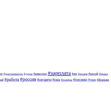
#зарплата
#ип
#китай
ти
#дуров
#животное
#италия
#драгоценность
#кража
#россия
#работа
#сигарета
#сша
#топливо
ный
#умер
#франция
#телефон