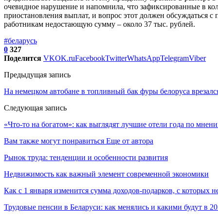
очевидное нарушение и напомнила, что зафиксированные в ко
приостановления выплат, и вопрос этот должен обсуждаться с 
работникам недостающую сумму – около 37 тыс. рублей.
#беларусь
0
327
Поделится
VK
OK.ru
Facebook
Twitter
WhatsApp
Telegram
Viber
Предыдущая запись
На немецком автобане в топливный бак фуры белоруса врезался
Следующая запись
«Что-то на богатом»: как выглядят лучшие отели года по мнен
Вам также могут понравиться
Еще от автора
Рынок труда: тенденции и особенности развития
Недвижимость как важный элемент современной экономики
Как с 1 января изменится сумма доходов-подарков, с которых 
Трудовые пенсии в Беларуси: как менялись и какими будут в 20