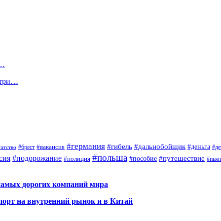
в…
утри…
#германия
#гибель
#дальнобойщик
#деньга
#брест
#вакансия
гатство
#де
#польша
сия
#подорожание
#путешествие
#пособие
#полиция
#пья
самых дорогих компаний мира
порт на внутренний рынок и в Китай